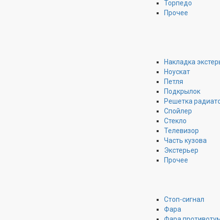
Торпедо
Прочее
КРЕПЛЕНИЕ ПОРОГА
КРЕПЛЕНИЕ ТОРСИОНА
КРОНШТЕЙН БЛОКА УПРАВЛЕНИЯ ДВИГАТЕЛЕМ
Накладка экстер
Ноускат
Петля
КРОНШТЕЙН ГИДРОУСИЛИТЕЛЯ РУЛЯ
Подкрылок
Решетка радиат
КРОНШТЕЙН ДВИГАТЕЛЯ
Спойлер
Стекло
КРОНШТЕЙН ЗАМКА КАПОТА
Телевизор
Часть кузова
КРОНШТЕЙН КОМПРЕССОРА КОНДИЦИОНЕРА
Экстерьер
Прочее
КРОНШТЕЙН КРЫЛА
КРОНШТЕЙН НАТЯЖНОГО РОЛИКА
Стоп-сигнал
КРОНШТЕЙН ПРОМЕЖУТОЧНОГО ВАЛА
Фара
Фара противоту