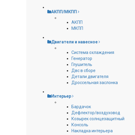
АКПП/МКПП
АКПП
МКПП
Двигатели и навесное
Cистема охлаждения
Генератор
Глушитель
Двс в сборе
Детали двигателя
Дроссельная заслонка
Интерьер
Бардачок
Дефлектор/воздуховод
Козырек солнцезащитный
Консоль
Накладка интерьера