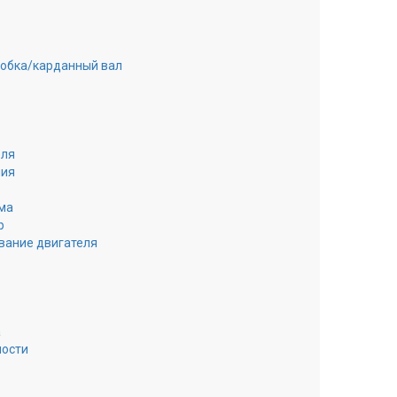
робка/карданный вал
еля
ния
ма
р
вание двигателя
а
ности