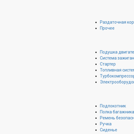
КОЛЬЦО ЦЕНТРОВОЧНОЕ
КОММУТАТОР ЗАЖИГАНИЯ
Раздаточная ко
Прочее
КОМПРЕССОР ПОДВЕСКИ
КОМПРЕССОР ПОДКАЧКИ КОЛЕС
Подушка двигат
КОНСОЛЬ МАГНИТОФОНА
Система зажига
Стартер
КОНСОЛЬ ПОТОЛОЧНАЯ
Топливная систе
Турбокомпрессо
КОНСОЛЬ ЦЕНТРАЛЬНАЯ
Электрооборудо
КОНТАКТНАЯ ГРУППА СДВИЖНОЙ ДВЕРИ
Подлокотник
КОНУС ВАРИАТОРА
Полка багажник
Ремень безопас
КОНЦЕВИК КАПОТА
Ручка
Сиденье
КОРПУС БЛОКА УПРАВЛЕНИЯ ДВИГАТЕЛЕМ