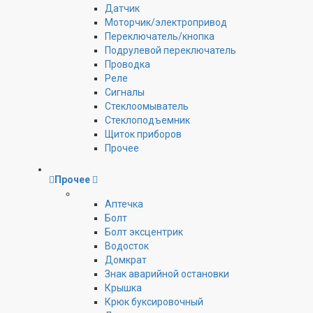
Датчик
Моторчик/электропривод
Переключатель/кнопка
Подрулевой переключатель
Проводка
Реле
Сигналы
Стеклоомыватель
Стеклоподъемник
Щиток приборов
Прочее
Прочее
Аптечка
Болт
Болт эксцентрик
Водосток
Домкрат
Знак аварийной остановки
Крышка
Крюк буксировочный