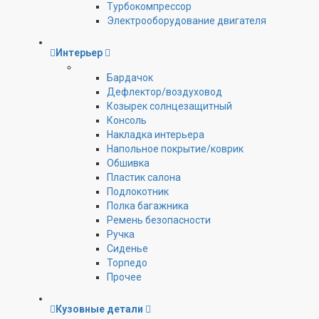
Турбокомпрессор
Электрооборудование двигателя
Интерьер
Бардачок
Дефлектор/воздуховод
Козырек солнцезащитный
Консоль
Накладка интерьера
Напольное покрытие/коврик
Обшивка
Пластик салона
Подлокотник
Полка багажника
Ремень безопасности
Ручка
Сиденье
Торпедо
Прочее
Кузовные детали