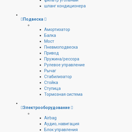
фильтр угольный
шланг кондиционера
Подвеска
Амортизатор
Балка
Мост
Пневмоподвеска
Привод
Пружина/рессора
Рулевое управление
Рычаг
Стабилизатор
Стойка
Ступица
Тормозная система
Электрооборудование
Airbag
Аудио, навигация
Блок управления