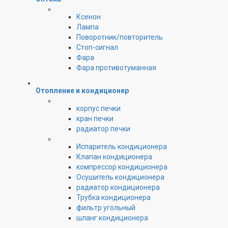
Ксенон
Лампа
Поворотник/повторитель
Стоп-сигнал
Фара
Фара противотуманная
Отопление и кондиционер
корпус печки
кран печки
радиатор печки
Испаритель кондиционера
Клапан кондиционера
компрессор кондиционера
Осушитель кондиционера
радиатор кондиционера
Трубка кондиционера
фильтр угольный
шланг кондиционера