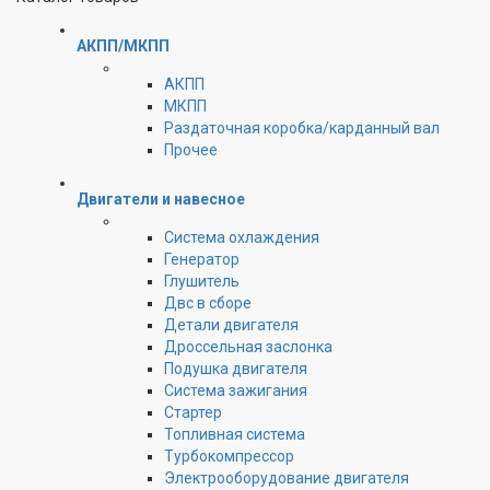
АКПП/МКПП
АКПП
МКПП
Раздаточная коробка/карданный вал
Прочее
Двигатели и навесное
Cистема охлаждения
Генератор
Глушитель
Двс в сборе
Детали двигателя
Дроссельная заслонка
Подушка двигателя
Система зажигания
Стартер
Топливная система
Турбокомпрессор
Электрооборудование двигателя