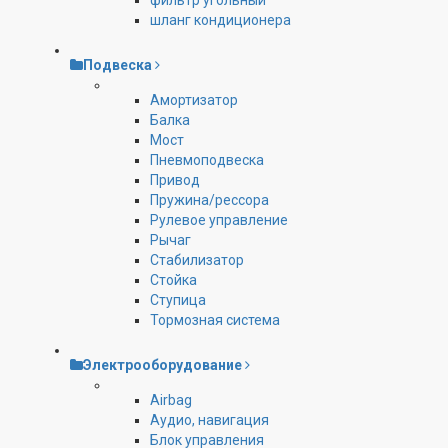
фильтр угольный
шланг кондиционера
Подвеска
Амортизатор
Балка
Мост
Пневмоподвеска
Привод
Пружина/рессора
Рулевое управление
Рычаг
Стабилизатор
Стойка
Ступица
Тормозная система
Электрооборудование
Airbag
Аудио, навигация
Блок управления