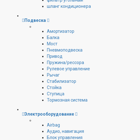
фильтр угольный
шланг кондиционера
Подвеска
Амортизатор
Балка
Мост
Пневмоподвеска
Привод
Пружина/рессора
Рулевое управление
Рычаг
Стабилизатор
Стойка
Ступица
Тормозная система
Электрооборудование
Airbag
Аудио, навигация
Блок управления