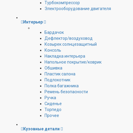
Турбокомпрессор
Электрооборудование двигателя
Интерьер
Бардачок
Дефлектор/воздуховод
Козырек солнцезащитный
Консоль
Накладка интерьера
Напольное покрытие/коврик
Обшивка
Пластик салона
Подлокотник
Полка багажника
Ремень безопасности
Ручка
Сиденье
Торпедо
Прочее
Кузовные детали