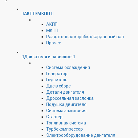
АКПП/МКПП
АКПП
МКПП
Раздаточная коробка/карданный вал
Прочее
Двигатели и навесное
Cистема охлаждения
Генератор
Глушитель
Двс в сборе
Детали двигателя
Дроссельная заслонка
Подушка двигателя
Система зажигания
Стартер
Топливная система
Турбокомпрессор
Электрооборудование двигателя