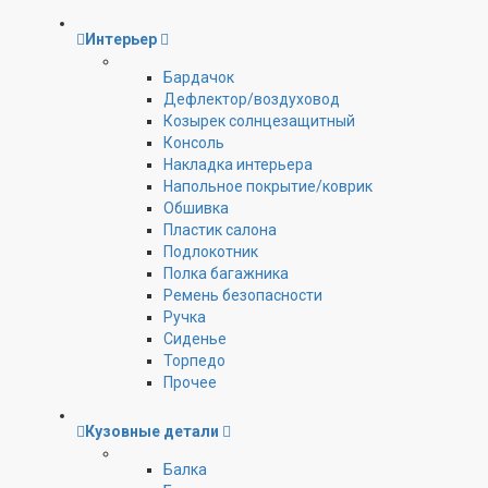
Интерьер
Бардачок
Дефлектор/воздуховод
Козырек солнцезащитный
Консоль
Накладка интерьера
Напольное покрытие/коврик
Обшивка
Пластик салона
Подлокотник
Полка багажника
Ремень безопасности
Ручка
Сиденье
Торпедо
Прочее
Кузовные детали
Балка