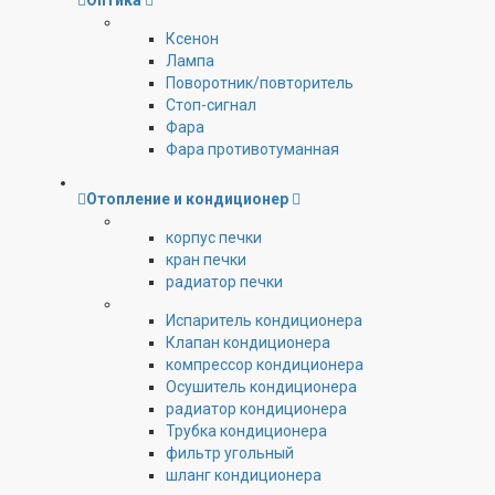
Оптика
Ксенон
Лампа
Поворотник/повторитель
Стоп-сигнал
Фара
Фара противотуманная
Отопление и кондиционер
корпус печки
кран печки
радиатор печки
Испаритель кондиционера
Клапан кондиционера
компрессор кондиционера
Осушитель кондиционера
радиатор кондиционера
Трубка кондиционера
фильтр угольный
шланг кондиционера