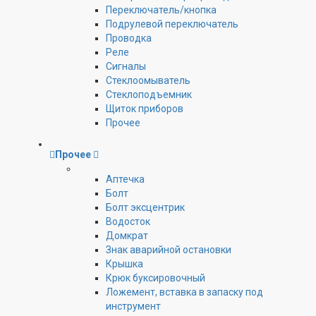
Переключатель/кнопка
Подрулевой переключатель
Проводка
Реле
Сигналы
Стеклоомыватель
Стеклоподъемник
Щиток приборов
Прочее
Прочее
Аптечка
Болт
Болт эксцентрик
Водосток
Домкрат
Знак аварийной остановки
Крышка
Крюк буксировочный
Ложемент, вставка в запаску под
инструмент