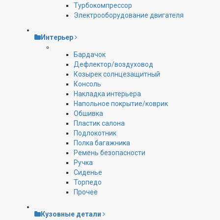
Турбокомпрессор
Электрооборудование двигателя
Интерьер
Бардачок
Дефлектор/воздуховод
Козырек солнцезащитный
Консоль
Накладка интерьера
Напольное покрытие/коврик
Обшивка
Пластик салона
Подлокотник
Полка багажника
Ремень безопасности
Ручка
Сиденье
Торпедо
Прочее
Кузовные детали