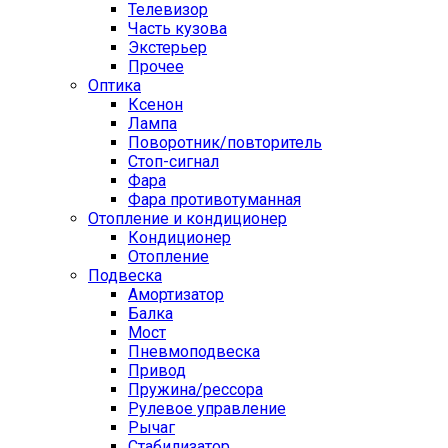
Телевизор
Часть кузова
Экстерьер
Прочее
Оптика
Ксенон
Лампа
Поворотник/повторитель
Стоп-сигнал
Фара
Фара противотуманная
Отопление и кондиционер
Кондиционер
Отопление
Подвеска
Амортизатор
Балка
Мост
Пневмоподвеска
Привод
Пружина/рессора
Рулевое управление
Рычаг
Стабилизатор