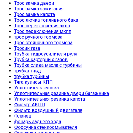
Трос замка двери
Трос замка зажигания
Трос замка капота
Трос лючка топливного бака
Трос переключения акпп
Трос переключения мкпп
трос ручного тормоза
Трос стояночного тормоза
Тросик газа
Трубка гидроусилителя руля
Трубка картерных газов
Трубка слива масла с турбины
трубка тнвд
трубка турбины
Тяга кулисы КПП
Уплотнитель кузова
Уплотнительная резинка двери багажника
Уплотнительная резинка капота
Фильтр АКПП
Фильтр воздушный двигателя
Фланец
фонарь заднего хода
Форсунка стеклоомывателя
Форсунка топливная