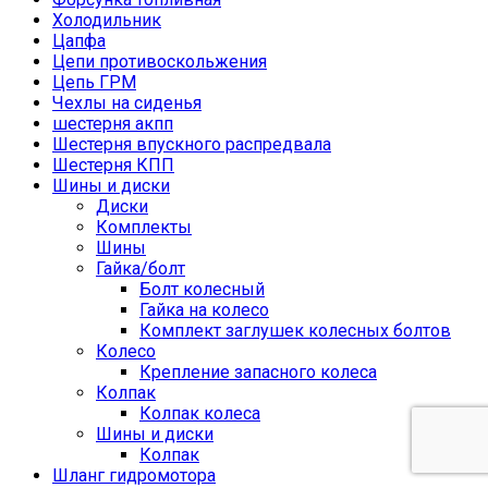
Холодильник
Цапфа
Цепи противоскольжения
Цепь ГРМ
Чехлы на сиденья
шестерня акпп
Шестерня впускного распредвала
Шестерня КПП
Шины и диски
Диски
Комплекты
Шины
Гайка/болт
Болт колесный
Гайка на колесо
Комплект заглушек колесных болтов
Колесо
Крепление запасного колеса
Колпак
Колпак колеса
Шины и диски
Колпак
Шланг гидромотора