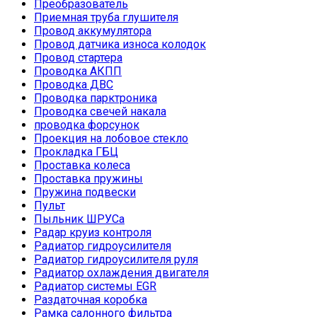
Преобразователь
Приемная труба глушителя
Провод аккумулятора
Провод датчика износа колодок
Провод стартера
Проводка АКПП
Проводка ДВС
Проводка парктроника
Проводка свечей накала
проводка форсунок
Проекция на лобовое стекло
Прокладка ГБЦ
Проставка колеса
Проставка пружины
Пружина подвески
Пульт
Пыльник ШРУСа
Радар круиз контроля
Радиатор гидроусилителя
Радиатор гидроусилителя руля
Радиатор охлаждения двигателя
Радиатор системы EGR
Раздаточная коробка
Рамка салонного фильтра