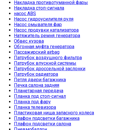
Накладка противотуманной фары
Накладка стоп-сигнала
насос ABS
Насос гидроусилителя руля
Насос омывателя фар
Насос продувки катализатора
Натяжитель ремня генератора
Обвес кузова
Обгонная муфта генератора
Пассажирский airbag
Патрубок воздушного фильтра
Патрубок впускной системы
Патрубок дроссельной заслонки
Патрубок радиатора
Петля двери багажника
Печка салона задняя
Планетарная передача
Планка под стоп-сигнал
Планка под фару
Планка телевизора
Пластиковая ниша запасного колеса
Плафон подсветки багажника
Плафон подсветки салона
Пневмобаллон