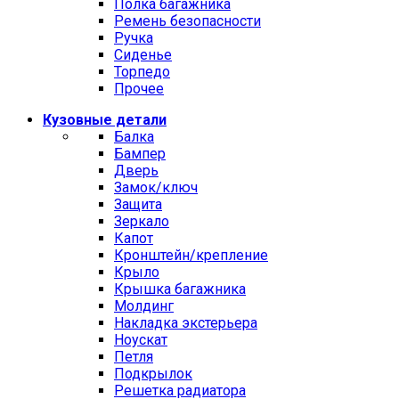
Полка багажника
Ремень безопасности
Ручка
Сиденье
Торпедо
Прочее
Кузовные детали
Балка
Бампер
Дверь
Замок/ключ
Защита
Зеркало
Капот
Кронштейн/крепление
Крыло
Крышка багажника
Молдинг
Накладка экстерьера
Ноускат
Петля
Подкрылок
Решетка радиатора