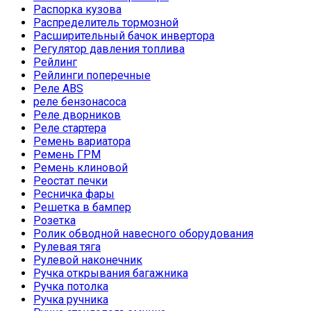
Распорка кузова
Распределитель тормозной
Расширительный бачок инвертора
Регулятор давления топлива
Рейлинг
Рейлинги поперечные
Реле ABS
реле бензонасоса
Реле дворников
Реле стартера
Ремень вариатора
Ремень ГРМ
Ремень клиновой
Реостат печки
Ресничка фары
Решетка в бампер
Розетка
Ролик обводной навесного оборудования
Рулевая тяга
Рулевой наконечник
Ручка открывания багажника
Ручка потолка
Ручка ручника