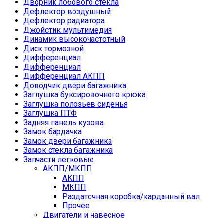
Дворник лобового стекла
Дефлектор воздушный
Дефлектор радиатора
Джойстик мультимедия
Динамик высокочастотный
Диск тормозной
Дифференциал
Дифференциал
Дифференциал АКПП
Доводчик двери багажника
Заглушка буксировочного крюка
Заглушка полозьев сиденья
Заглушка ПТФ
Задняя панель кузова
Замок бардачка
Замок двери багажника
Замок стекла багажника
Запчасти легковые
АКПП/МКПП
АКПП
МКПП
Раздаточная коробка/карданный вал
Прочее
Двигатели и навесное