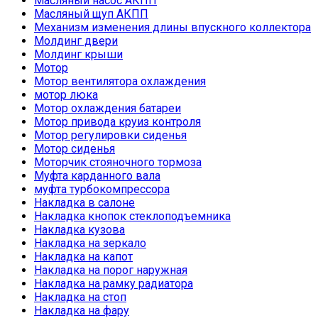
Масляный насос АКПП
Масляный щуп АКПП
Механизм изменения длины впускного коллектора
Молдинг двери
Молдинг крыши
Мотор
Мотор вентилятора охлаждения
мотор люка
Мотор охлаждения батареи
Мотор привода круиз контроля
Мотор регулировки сиденья
Мотор сиденья
Моторчик стояночного тормоза
Муфта карданного вала
муфта турбокомпрессора
Накладка в салоне
Накладка кнопок стеклоподъемника
Накладка кузова
Накладка на зеркало
Накладка на капот
Накладка на порог наружная
Накладка на рамку радиатора
Накладка на стоп
Накладка на фару