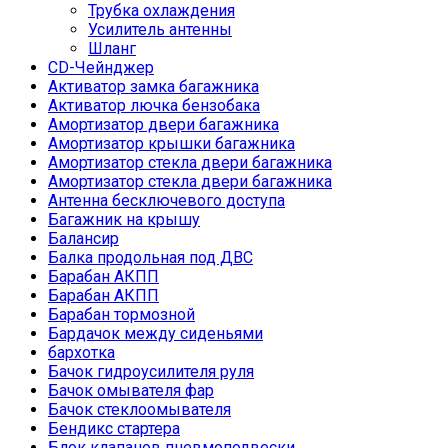
Трубка охлаждения
Усилитель антенны
Шланг
CD-Чейнджер
Активатор замка багажника
Активатор лючка бензобака
Амортизатор двери багажника
Амортизатор крышки багажника
Амортизатор стекла двери багажника
Амортизатор стекла двери багажника
Антенна бесключевого доступа
Багажник на крышу
Балансир
Балка продольная под ДВС
Барабан АКПП
Барабан АКПП
Барабан тормозной
Бардачок между сиденьями
бархотка
Бачок гидроусилителя руля
Бачок омывателя фар
Бачок стеклоомывателя
Бендикс стартера
Блок клапанов пневмоподвески