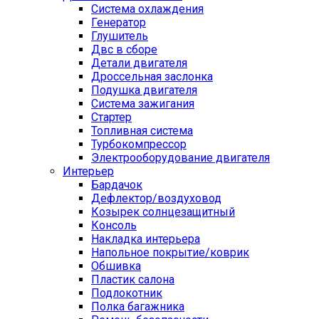
Cистема охлаждения
Генератор
Глушитель
Двс в сборе
Детали двигателя
Дроссельная заслонка
Подушка двигателя
Система зажигания
Стартер
Топливная система
Турбокомпрессор
Электрооборудование двигателя
Интерьер
Бардачок
Дефлектор/воздуховод
Козырек солнцезащитный
Консоль
Накладка интерьера
Напольное покрытие/коврик
Обшивка
Пластик салона
Подлокотник
Полка багажника