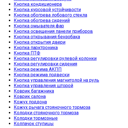
Кнопка кондиционера
Кнопка курсовой устойчивости
Кнопка обогрева лобового стекла
Кнопка обогрева сидений
Кнопка омывателя фар
Кнопка освещения панели приборов
Кнопка открывания бензобака
Кнопка открытия двери
Кнопка парктроника
Кнопка ПТФ
Кнопка регулировки рулевой колонки
Кнопка регулировки сидения
Кнопка режима АКПП
Кнопка режима подвески
Кнопка управления магнитолой на руль
Кнопка управления шторой
Коврик багажника
Коврик салона
Кожух поддона
Кожух рычага стояночного тормоза
Колодки стояночного тормоза
Колодки тормозные
Колпачок ступицы