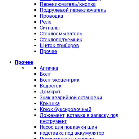
Переключатель/кнопка
Подрулевой переключатель
Проводка
Реле
Сигналы
Стеклоомыватель
Стеклоподъемник
Щиток приборов
Прочее
Прочее
Аптечка
Болт
Болт эксцентрик
Водосток
Домкрат
Знак аварийной остановки
Крышка
Крюк буксировочный
Ложемент, вставка в запаску под
инструмент
Насос для подкачки шин
подставка под аккумулятор
Ремкомплекты прочие