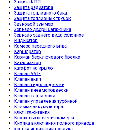
Защита КПП
Защита радиатора
Защита топливного бака
Защита топливных трубок
Звуковой зуммер
Зеркало двери багажника
Зеркало заднего вида салонное
Индикатор
Камера переднего вида
Карбюратор
Карман бесключевого брелка
Катализатор
катафот на крыло
Клапан VVT-i
Клапан акпп
Клапан гидроподвески
Клапан пневмоподвески
Клапан топливный
Клапан управления турбиной
Клемма аккумулятора
ключ зажигания
Кнопка включения камеры
Кнопка включения полного привода
кнопка ионизации воздуха