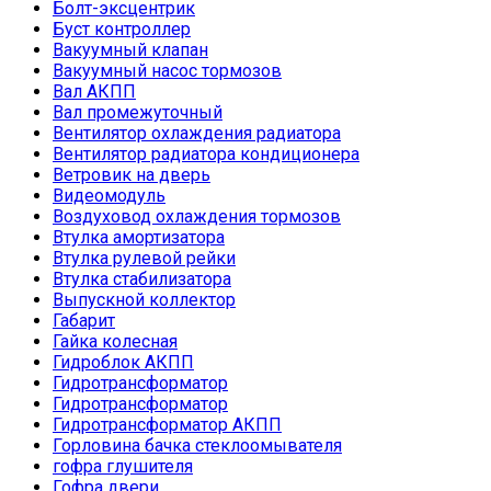
Болт-эксцентрик
Буст контроллер
Вакуумный клапан
Вакуумный насос тормозов
Вал АКПП
Вал промежуточный
Вентилятор охлаждения радиатора
Вентилятор радиатора кондиционера
Ветровик на дверь
Видеомодуль
Воздуховод охлаждения тормозов
Втулка амортизатора
Втулка рулевой рейки
Втулка стабилизатора
Выпускной коллектор
Габарит
Гайка колесная
Гидроблок АКПП
Гидротрансформатор
Гидротрансформатор
Гидротрансформатор АКПП
Горловина бачка стеклоомывателя
гофра глушителя
Гофра двери