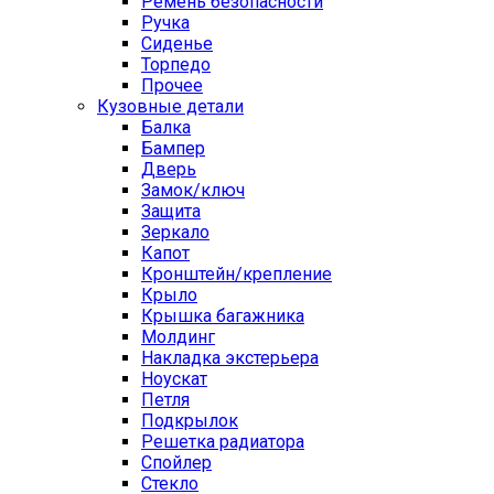
Ремень безопасности
Ручка
Сиденье
Торпедо
Прочее
Кузовные детали
Балка
Бампер
Дверь
Замок/ключ
Защита
Зеркало
Капот
Кронштейн/крепление
Крыло
Крышка багажника
Молдинг
Накладка экстерьера
Ноускат
Петля
Подкрылок
Решетка радиатора
Спойлер
Стекло