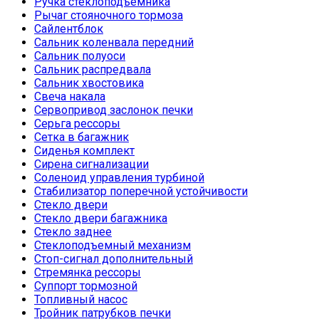
Ручка стеклоподъемника
Рычаг стояночного тормоза
Сайлентблок
Сальник коленвала передний
Сальник полуоси
Сальник распредвала
Сальник хвостовика
Свеча накала
Сервопривод заслонок печки
Серьга рессоры
Сетка в багажник
Сиденья комплект
Сирена сигнализации
Соленоид управления турбиной
Стабилизатор поперечной устойчивости
Стекло двери
Стекло двери багажника
Стекло заднее
Стеклоподъемный механизм
Стоп-сигнал дополнительный
Стремянка рессоры
Суппорт тормозной
Топливный насос
Тройник патрубков печки