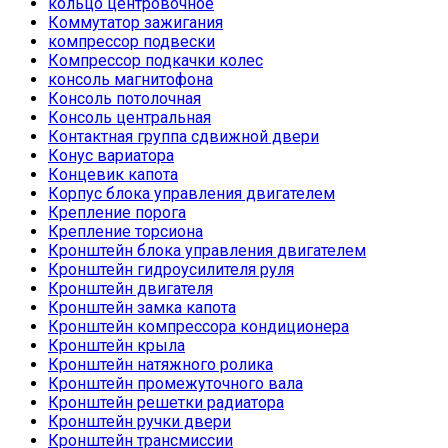
кольцо центровочное
Коммутатор зажигания
компрессор подвески
Компрессор подкачки колес
консоль магнитофона
Консоль потолочная
Консоль центральная
Контактная группа сдвижной двери
Конус вариатора
Концевик капота
Корпус блока управления двигателем
Крепление порога
Крепление торсиона
Кронштейн блока управления двигателем
Кронштейн гидроусилителя руля
Кронштейн двигателя
Кронштейн замка капота
Кронштейн компрессора кондиционера
Кронштейн крыла
Кронштейн натяжного ролика
Кронштейн промежуточного вала
Кронштейн решетки радиатора
Кронштейн ручки двери
Кронштейн трансмиссии