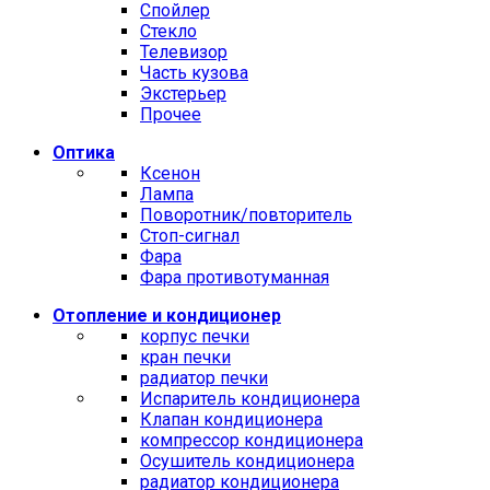
Спойлер
Стекло
Телевизор
Часть кузова
Экстерьер
Прочее
Оптика
Ксенон
Лампа
Поворотник/повторитель
Стоп-сигнал
Фара
Фара противотуманная
Отопление и кондиционер
корпус печки
кран печки
радиатор печки
Испаритель кондиционера
Клапан кондиционера
компрессор кондиционера
Осушитель кондиционера
радиатор кондиционера