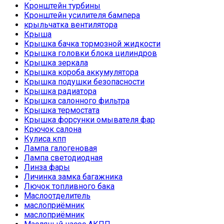
Кронштейн турбины
Кронштейн усилителя бампера
крыльчатка вентилятора
Крыша
Крышка бачка тормозной жидкости
Крышка головки блока цилиндров
Крышка зеркала
Крышка короба аккумулятора
Крышка подушки безопасности
Крышка радиатора
Крышка салонного фильтра
Крышка термостата
Крышка форсунки омывателя фар
Крючок салона
Кулиса кпп
Лампа галогеновая
Лампа светодиодная
Линза фары
Личинка замка багажника
Лючок топливного бака
Маслоотделитель
маслоприёмник
маслоприёмник