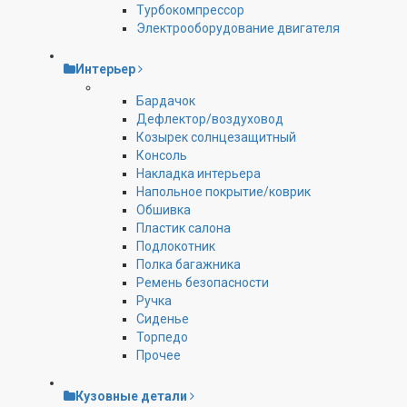
Турбокомпрессор
Электрооборудование двигателя
Интерьер
Бардачок
Дефлектор/воздуховод
Козырек солнцезащитный
Консоль
Накладка интерьера
Напольное покрытие/коврик
Обшивка
Пластик салона
Подлокотник
Полка багажника
Ремень безопасности
Ручка
Сиденье
Торпедо
Прочее
Кузовные детали