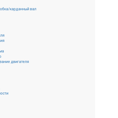
робка/карданный вал
еля
ния
ма
р
вание двигателя
а
ности