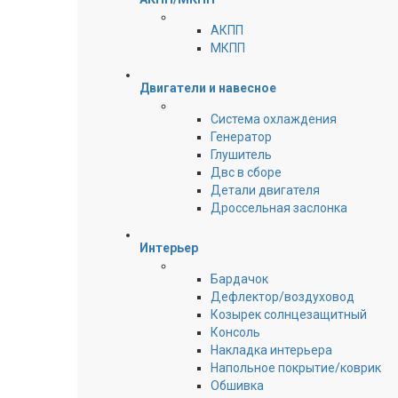
АКПП
МКПП
Двигатели и навесное
Cистема охлаждения
Генератор
Глушитель
Двс в сборе
Детали двигателя
Дроссельная заслонка
Интерьер
Бардачок
Дефлектор/воздуховод
Козырек солнцезащитный
Консоль
Накладка интерьера
Напольное покрытие/коврик
Обшивка