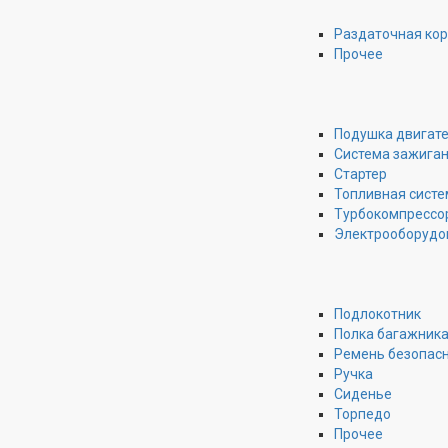
Раздаточная ко
Прочее
Подушка двигат
Система зажига
Стартер
Топливная систе
Турбокомпрессо
Электрооборудо
Подлокотник
Полка багажник
Ремень безопас
Ручка
Сиденье
Торпедо
Прочее