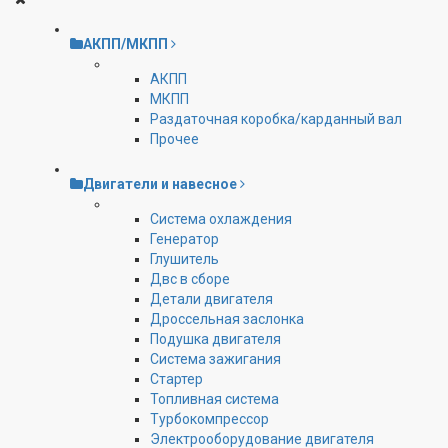
АКПП/МКПП
АКПП
МКПП
Раздаточная коробка/карданный вал
Прочее
Двигатели и навесное
Cистема охлаждения
Генератор
Глушитель
Двс в сборе
Детали двигателя
Дроссельная заслонка
Подушка двигателя
Система зажигания
Стартер
Топливная система
Турбокомпрессор
Электрооборудование двигателя