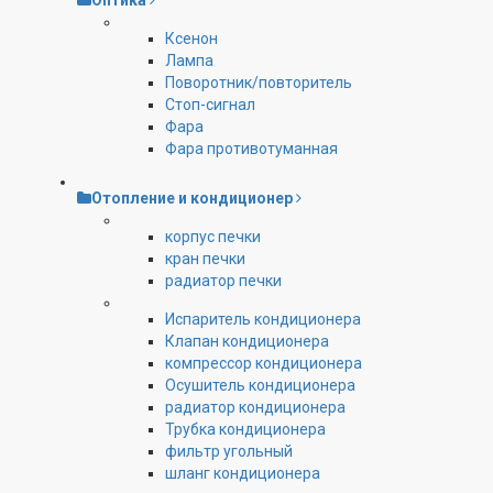
Оптика
Ксенон
Лампа
Поворотник/повторитель
Стоп-сигнал
Фара
Фара противотуманная
Отопление и кондиционер
корпус печки
кран печки
радиатор печки
Испаритель кондиционера
Клапан кондиционера
компрессор кондиционера
Осушитель кондиционера
радиатор кондиционера
Трубка кондиционера
фильтр угольный
шланг кондиционера