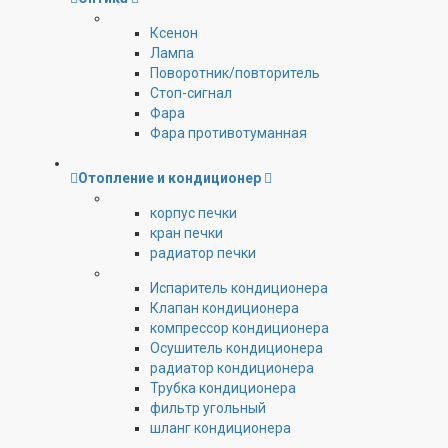
Ксенон
Лампа
Поворотник/повторитель
Стоп-сигнал
Фара
Фара противотуманная
Отопление и кондиционер
корпус печки
кран печки
радиатор печки
Испаритель кондиционера
Клапан кондиционера
компрессор кондиционера
Осушитель кондиционера
радиатор кондиционера
Трубка кондиционера
фильтр угольный
шланг кондиционера