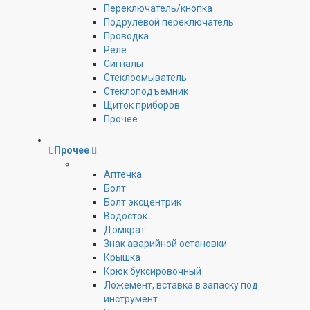
Переключатель/кнопка
Подрулевой переключатель
Проводка
Реле
Сигналы
Стеклоомыватель
Стеклоподъемник
Щиток приборов
Прочее
Прочее
Аптечка
Болт
Болт эксцентрик
Водосток
Домкрат
Знак аварийной остановки
Крышка
Крюк буксировочный
Ложемент, вставка в запаску под
инструмент