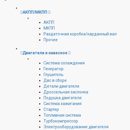
АКПП/МКПП
АКПП
МКПП
Раздаточная коробка/карданный вал
Прочее
Двигатели и навесное
Cистема охлаждения
Генератор
Глушитель
Двс в сборе
Детали двигателя
Дроссельная заслонка
Подушка двигателя
Система зажигания
Стартер
Топливная система
Турбокомпрессор
Электрооборудование двигателя