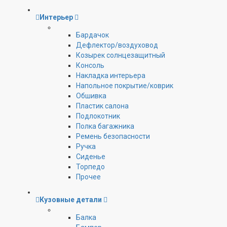
Интерьер
Бардачок
Дефлектор/воздуховод
Козырек солнцезащитный
Консоль
Накладка интерьера
Напольное покрытие/коврик
Обшивка
Пластик салона
Подлокотник
Полка багажника
Ремень безопасности
Ручка
Сиденье
Торпедо
Прочее
Кузовные детали
Балка