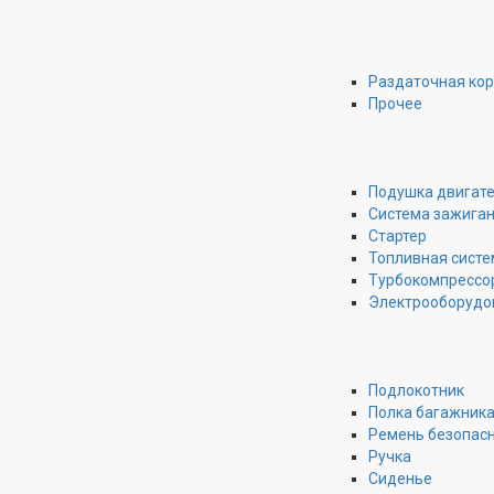
Раздаточная ко
Прочее
Подушка двигат
Система зажига
Стартер
Топливная систе
Турбокомпрессо
Электрооборудо
Подлокотник
Полка багажник
Ремень безопас
Ручка
Сиденье