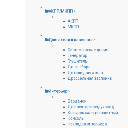
АКПП/МКПП
АКПП
МКПП
Двигатели и навесное
Cистема охлаждения
Генератор
Глушитель
Двс в сборе
Детали двигателя
Дроссельная заслонка
Интерьер
Бардачок
Дефлектор/воздуховод
Козырек солнцезащитный
Консоль
Накладка интерьера