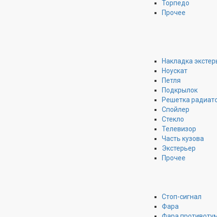
Торпедо
Прочее
Накладка экстер
Ноускат
Петля
Подкрылок
Решетка радиат
Спойлер
Стекло
Телевизор
Часть кузова
Экстерьер
Прочее
Стоп-сигнал
Фара
Фара противоту