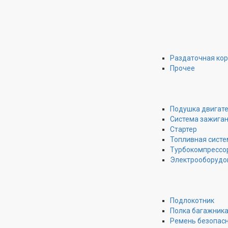
Раздаточная ко
Прочее
Подушка двигат
Система зажига
Стартер
Топливная систе
Турбокомпрессо
Электрооборудо
Подлокотник
Полка багажник
Ремень безопас