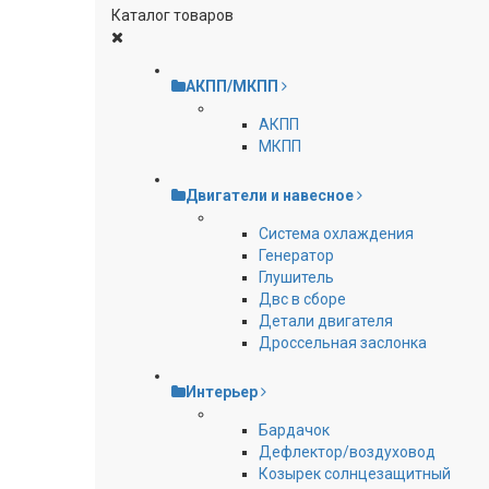
Каталог товаров
АКПП/МКПП
АКПП
МКПП
Двигатели и навесное
Cистема охлаждения
Генератор
Глушитель
Двс в сборе
Детали двигателя
Дроссельная заслонка
Интерьер
Бардачок
Дефлектор/воздуховод
Козырек солнцезащитный