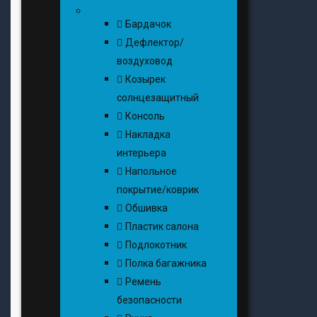
Бардачок
Дефлектор/
воздуховод
Козырек
солнцезащитный
Консоль
Накладка
интерьера
Напольное
покрытие/коврик
Обшивка
Пластик салона
Подлокотник
Полка багажника
Ремень
безопасности