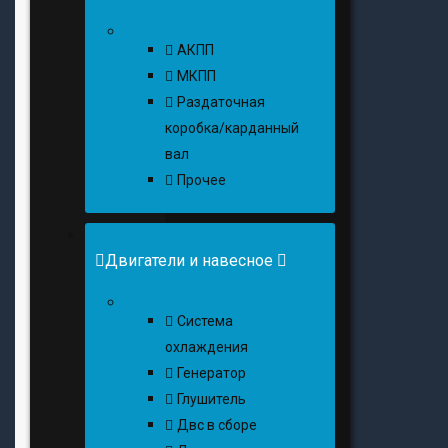
АКПП
МКПП
Раздаточная
коробка/карданный
вал
Прочее
Двигатели и навесное
Cистема
охлаждения
Генератор
Глушитель
Двс в сборе