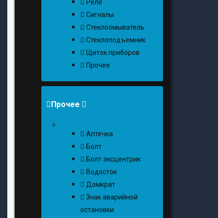
Реле
Сигналы
Стеклоомыватель
Стеклоподъемник
Щиток приборов
Прочее
Прочее
Аптечка
Болт
Болт эксцентрик
Водосток
Домкрат
Знак аварийной
остановки