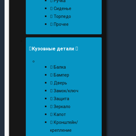
Ручка
Сиденье
Торпедо
Прочее
Кузовные детали
Балка
Бампер
Дверь
Замок/ключ
Защита
Зеркало
Капот
Кронштейн/
крепление