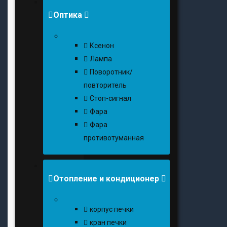
Оптика
Ксенон
Лампа
Поворотник/
повторитель
Стоп-сигнал
Фара
Фара
противотуманная
Отопление и кондиционер
корпус печки
кран печки