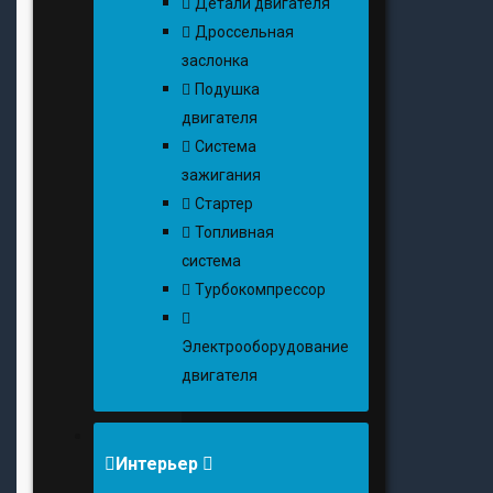
Детали двигателя
Дроссельная
заслонка
Подушка
двигателя
Система
зажигания
Стартер
Топливная
система
Турбокомпрессор
Электрооборудование
двигателя
Интерьер