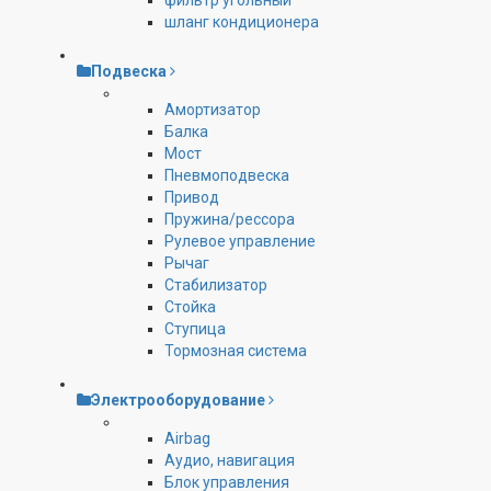
фильтр угольный
шланг кондиционера
Подвеска
Амортизатор
Балка
Мост
Пневмоподвеска
Привод
Пружина/рессора
Рулевое управление
Рычаг
Стабилизатор
Стойка
Ступица
Тормозная система
Электрооборудование
Airbag
Аудио, навигация
Блок управления