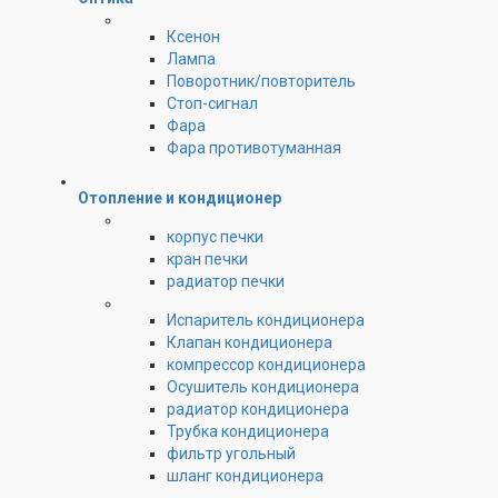
Ксенон
Лампа
Поворотник/повторитель
Стоп-сигнал
Фара
Фара противотуманная
Отопление и кондиционер
корпус печки
кран печки
радиатор печки
Испаритель кондиционера
Клапан кондиционера
компрессор кондиционера
Осушитель кондиционера
радиатор кондиционера
Трубка кондиционера
фильтр угольный
шланг кондиционера