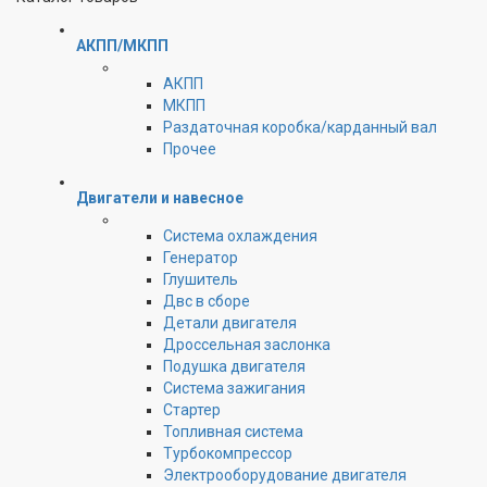
АКПП/МКПП
АКПП
МКПП
Раздаточная коробка/карданный вал
Прочее
Двигатели и навесное
Cистема охлаждения
Генератор
Глушитель
Двс в сборе
Детали двигателя
Дроссельная заслонка
Подушка двигателя
Система зажигания
Стартер
Топливная система
Турбокомпрессор
Электрооборудование двигателя