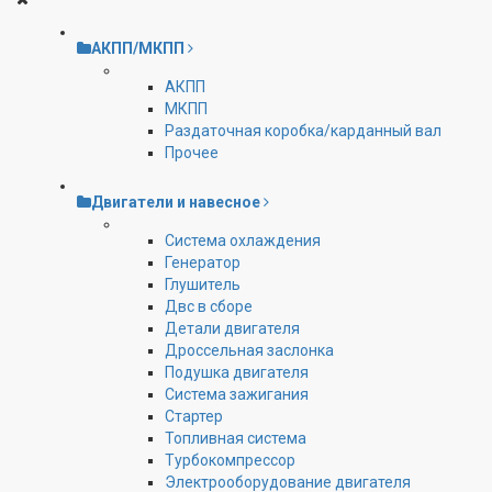
АКПП/МКПП
АКПП
МКПП
Раздаточная коробка/карданный вал
Прочее
Двигатели и навесное
Cистема охлаждения
Генератор
Глушитель
Двс в сборе
Детали двигателя
Дроссельная заслонка
Подушка двигателя
Система зажигания
Стартер
Топливная система
Турбокомпрессор
Электрооборудование двигателя