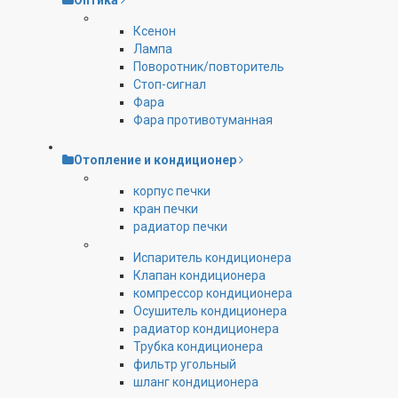
Оптика
Ксенон
Лампа
Поворотник/повторитель
Стоп-сигнал
Фара
Фара противотуманная
Отопление и кондиционер
корпус печки
кран печки
радиатор печки
Испаритель кондиционера
Клапан кондиционера
компрессор кондиционера
Осушитель кондиционера
радиатор кондиционера
Трубка кондиционера
фильтр угольный
шланг кондиционера