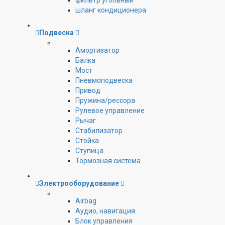
фильтр угольный
шланг кондиционера
Подвеска
Амортизатор
Балка
Мост
Пневмоподвеска
Привод
Пружина/рессора
Рулевое управление
Рычаг
Стабилизатор
Стойка
Ступица
Тормозная система
Электрооборудование
Airbag
Аудио, навигация
Блок управления