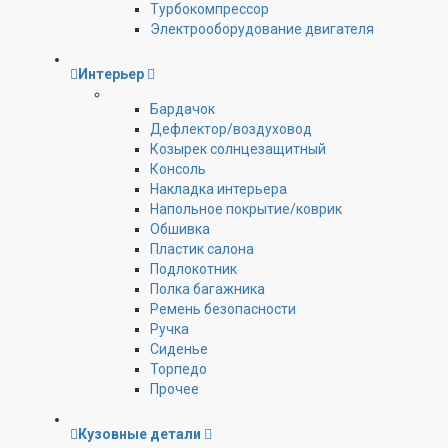
Турбокомпрессор
Электрооборудование двигателя
Интерьер
Бардачок
Дефлектор/воздуховод
Козырек солнцезащитный
Консоль
Накладка интерьера
Напольное покрытие/коврик
Обшивка
Пластик салона
Подлокотник
Полка багажника
Ремень безопасности
Ручка
Сиденье
Торпедо
Прочее
Кузовные детали