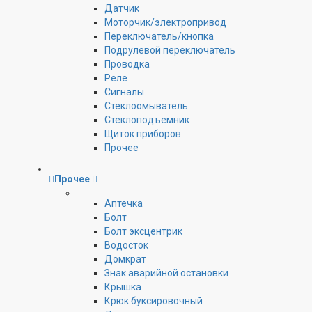
Датчик
Моторчик/электропривод
Переключатель/кнопка
Подрулевой переключатель
Проводка
Реле
Сигналы
Стеклоомыватель
Стеклоподъемник
Щиток приборов
Прочее
Прочее
Аптечка
Болт
Болт эксцентрик
Водосток
Домкрат
Знак аварийной остановки
Крышка
Крюк буксировочный