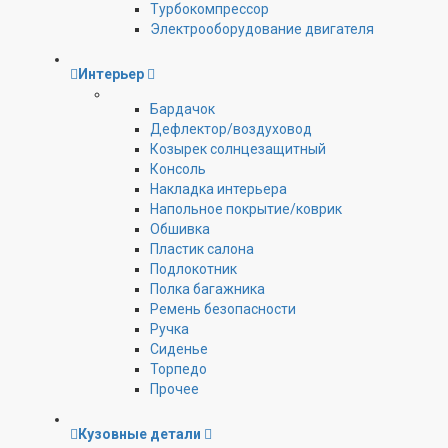
Турбокомпрессор
Электрооборудование двигателя
Интерьер
Бардачок
Дефлектор/воздуховод
Козырек солнцезащитный
Консоль
Накладка интерьера
Напольное покрытие/коврик
Обшивка
Пластик салона
Подлокотник
Полка багажника
Ремень безопасности
Ручка
Сиденье
Торпедо
Прочее
Кузовные детали