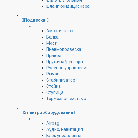
фильтр угольный
шланг кондиционера
Подвеска
Амортизатор
Балка
Мост
Пневмоподвеска
Привод
Пружина/рессора
Рулевое управление
Рычаг
Стабилизатор
Стойка
Ступица
Тормозная система
Электрооборудование
Airbag
Аудио, навигация
Блок управления