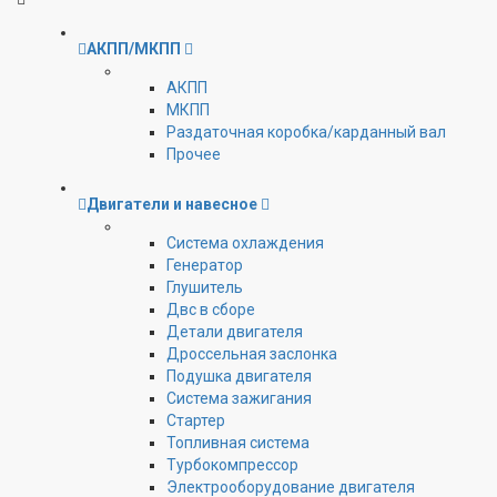
АКПП/МКПП
АКПП
МКПП
Раздаточная коробка/карданный вал
Прочее
Двигатели и навесное
Cистема охлаждения
Генератор
Глушитель
Двс в сборе
Детали двигателя
Дроссельная заслонка
Подушка двигателя
Система зажигания
Стартер
Топливная система
Турбокомпрессор
Электрооборудование двигателя