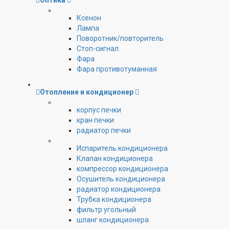
Оптика
Ксенон
Лампа
Поворотник/повторитель
Стоп-сигнал
Фара
Фара противотуманная
Отопление и кондиционер
корпус печки
кран печки
радиатор печки
Испаритель кондиционера
Клапан кондиционера
компрессор кондиционера
Осушитель кондиционера
радиатор кондиционера
Трубка кондиционера
фильтр угольный
шланг кондиционера