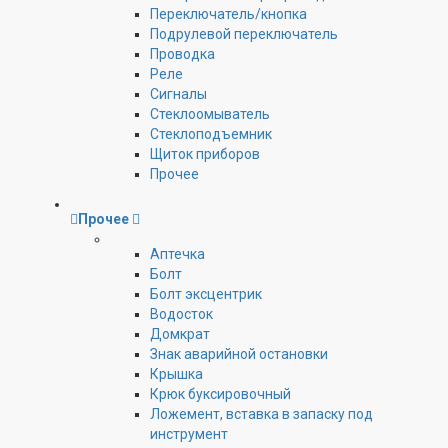
Переключатель/кнопка
Подрулевой переключатель
Проводка
Реле
Сигналы
Стеклоомыватель
Стеклоподъемник
Щиток приборов
Прочее
Прочее
Аптечка
Болт
Болт эксцентрик
Водосток
Домкрат
Знак аварийной остановки
Крышка
Крюк буксировочный
Ложемент, вставка в запаску под
инструмент