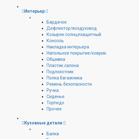
Интерьер
Бардачок
Дефлектор/воздуховод
Козырек солнцезащитный
Консоль
Накладка интерьера
Напольное покрытие/коврик
Обшивка
Пластик салона
Подлокотник
Полка багажника
Ремень безопасности
Ручка
Сиденье
Торпедо
Прочее
Кузовные детали
Балка