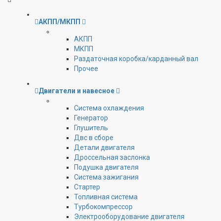
АКПП/МКПП
АКПП
МКПП
Раздаточная коробка/карданный вал
Прочее
Двигатели и навесное
Cистема охлаждения
Генератор
Глушитель
Двс в сборе
Детали двигателя
Дроссельная заслонка
Подушка двигателя
Система зажигания
Стартер
Топливная система
Турбокомпрессор
Электрооборудование двигателя