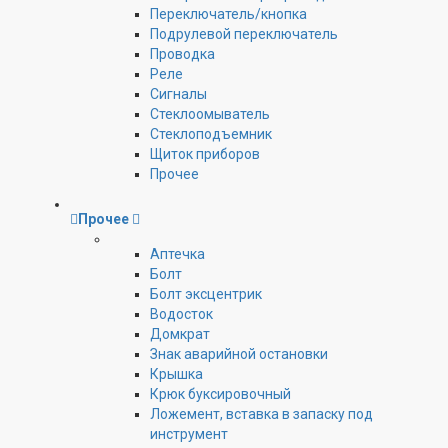
Переключатель/кнопка
Подрулевой переключатель
Проводка
Реле
Сигналы
Стеклоомыватель
Стеклоподъемник
Щиток приборов
Прочее
Прочее
Аптечка
Болт
Болт эксцентрик
Водосток
Домкрат
Знак аварийной остановки
Крышка
Крюк буксировочный
Ложемент, вставка в запаску под
инструмент