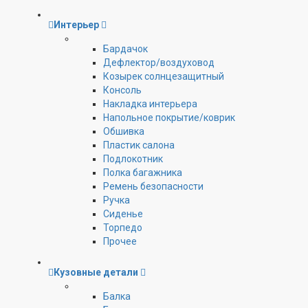
Интерьер
Бардачок
Дефлектор/воздуховод
Козырек солнцезащитный
Консоль
Накладка интерьера
Напольное покрытие/коврик
Обшивка
Пластик салона
Подлокотник
Полка багажника
Ремень безопасности
Ручка
Сиденье
Торпедо
Прочее
Кузовные детали
Балка