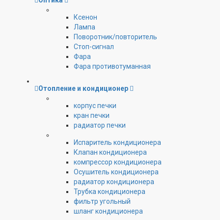
Оптика
Ксенон
Лампа
Поворотник/повторитель
Стоп-сигнал
Фара
Фара противотуманная
Отопление и кондиционер
корпус печки
кран печки
радиатор печки
Испаритель кондиционера
Клапан кондиционера
компрессор кондиционера
Осушитель кондиционера
радиатор кондиционера
Трубка кондиционера
фильтр угольный
шланг кондиционера