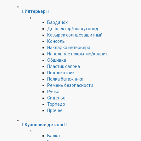
Интерьер
Бардачок
Дефлектор/воздуховод
Козырек солнцезащитный
Консоль
Накладка интерьера
Напольное покрытие/коврик
Обшивка
Пластик салона
Подлокотник
Полка багажника
Ремень безопасности
Ручка
Сиденье
Торпедо
Прочее
Кузовные детали
Балка