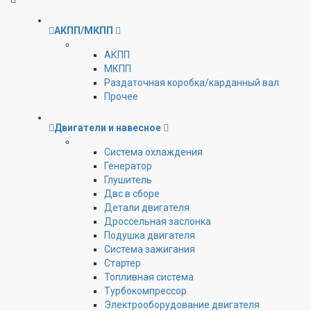
АКПП/МКПП
АКПП
МКПП
Раздаточная коробка/карданный вал
Прочее
Двигатели и навесное
Cистема охлаждения
Генератор
Глушитель
Двс в сборе
Детали двигателя
Дроссельная заслонка
Подушка двигателя
Система зажигания
Стартер
Топливная система
Турбокомпрессор
Электрооборудование двигателя