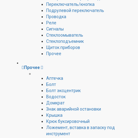
Переключатель/кнопка
Подрулевой переключатель
Проводка
Реле
Сигналы
Стеклоомыватель
Стеклоподъемник
Щиток приборов
Прочее
Прочее
Аптечка
Болт
Болт эксцентрик
Водосток
Домкрат
Знак аварийной остановки
Крышка
Крюк буксировочный
Ложемент, вставка в запаску под
инструмент