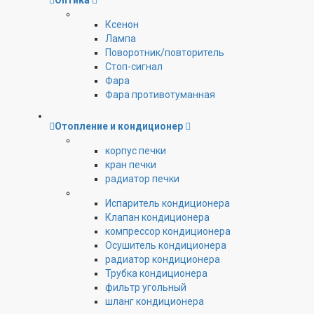
Оптика
Ксенон
Лампа
Поворотник/повторитель
Стоп-сигнал
Фара
Фара противотуманная
Отопление и кондиционер
корпус печки
кран печки
радиатор печки
Испаритель кондиционера
Клапан кондиционера
компрессор кондиционера
Осушитель кондиционера
радиатор кондиционера
Трубка кондиционера
фильтр угольный
шланг кондиционера