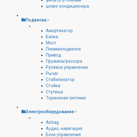
фильтр угольный
шланг кондиционера
Подвеска
Амортизатор
Балка
Мост
Пневмоподвеска
Привод
Пружина/рессора
Рулевое управление
Рычаг
Стабилизатор
Стойка
Ступица
Тормозная система
Электрооборудование
Airbag
Аудио, навигация
Блок управления