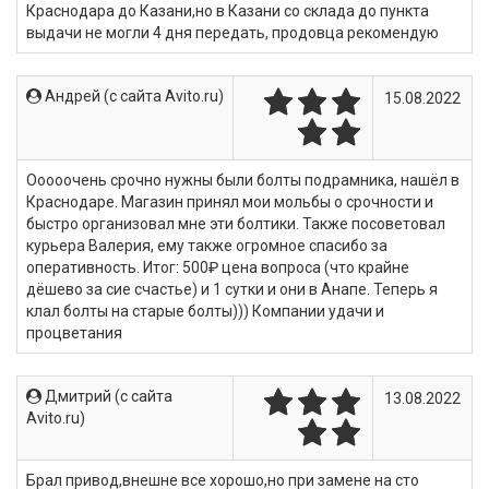
Краснодара до Казани,но в Казани со склада до пункта
выдачи не могли 4 дня передать, продовца рекомендую
Андрей (c сайта Avito.ru)
15.08.2022
Ооооочень срочно нужны были болты подрамника, нашёл в
Краснодаре. Магазин принял мои мольбы о срочности и
быстро организовал мне эти болтики. Также посоветовал
курьера Валерия, ему также огромное спасибо за
оперативность. Итог: 500₽ цена вопроса (что крайне
дёшево за сие счастье) и 1 сутки и они в Анапе. Теперь я
клал болты на старые болты))) Компании удачи и
процветания
Дмитрий (c сайта
13.08.2022
Avito.ru)
Брал привод,внешне все хорошо,но при замене на сто