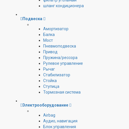
фильтр угольный
шланг кондиционера
Подвеска
Амортизатор
Балка
Мост
Пневмоподвеска
Привод
Пружина/рессора
Рулевое управление
Рычаг
Стабилизатор
Стойка
Ступица
Тормозная система
Электрооборудование
Airbag
Аудио, навигация
Блок управления