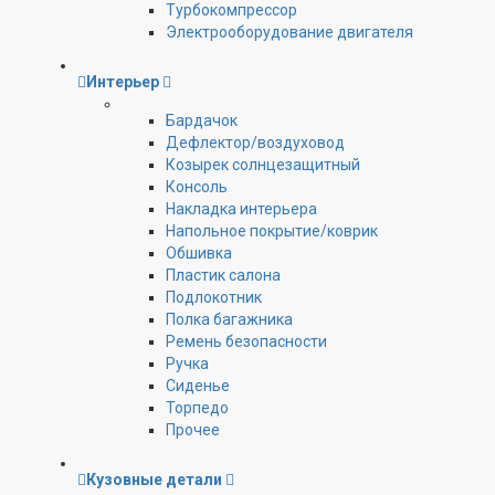
Турбокомпрессор
Электрооборудование двигателя
Интерьер
Бардачок
Дефлектор/воздуховод
Козырек солнцезащитный
Консоль
Накладка интерьера
Напольное покрытие/коврик
Обшивка
Пластик салона
Подлокотник
Полка багажника
Ремень безопасности
Ручка
Сиденье
Торпедо
Прочее
Кузовные детали