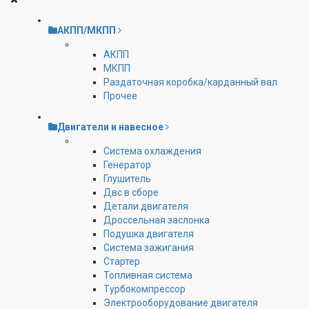
АКПП/МКПП
АКПП
МКПП
Раздаточная коробка/карданный вал
Прочее
Двигатели и навесное
Cистема охлаждения
Генератор
Глушитель
Двс в сборе
Детали двигателя
Дроссельная заслонка
Подушка двигателя
Система зажигания
Стартер
Топливная система
Турбокомпрессор
Электрооборудование двигателя