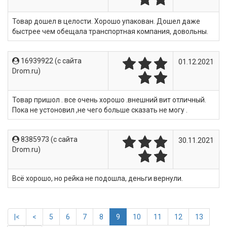
Товар дошел в целости. Хорошо упакован. Дошел даже
быстрее чем обещала транспортная компания, довольны.
16939922 (c сайта
01.12.2021
Drom.ru)
Товар пришол . все очень хорошо .внешний вит отличный.
Пока не устоновил ,не чего больше сказать не могу .
8385973 (c сайта
30.11.2021
Drom.ru)
Всё хорошо, но рейка не подошла, деньги вернули.
|<
<
5
6
7
8
9
10
11
12
13