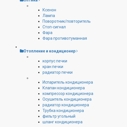
Оптика
Ксенон
Лампа
Поворотник/повторитель
Стоп-сигнал
Фара
Фара противотуманная
Отопление и кондиционер
корпус печки
кран печки
радиатор печки
Испаритель кондиционера
Клапан кондиционера
компрессор кондиционера
Осушитель кондиционера
радиатор кондиционера
Трубка кондиционера
фильтр угольный
шланг кондиционера