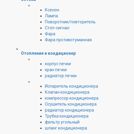
Ксенон
Лампа
Поворотник/повторитель
Стоп-сигнал
Фара
Фара противотуманная
Отопление и кондиционер
корпус печки
кран печки
радиатор печки
Испаритель кондиционера
Клапан кондиционера
компрессор кондиционера
Осушитель кондиционера
радиатор кондиционера
Трубка кондиционера
фильтр угольный
шланг кондиционера