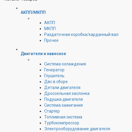
АКПП/МКПП
АКПП
МКПП
Раздаточная коробка/карданный вал
Прочее
Двигатели и навесное
Cистема охлаждения
Генератор
Глушитель
Двс в сборе
Детали двигателя
Дроссельная заслонка
Подушка двигателя
Система зажигания
Стартер
Топливная система
Турбокомпрессор
Электрооборудование двигателя