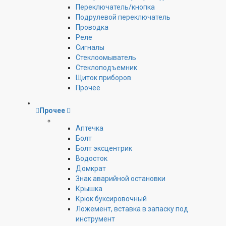
Переключатель/кнопка
Подрулевой переключатель
Проводка
Реле
Сигналы
Стеклоомыватель
Стеклоподъемник
Щиток приборов
Прочее
Прочее
Аптечка
Болт
Болт эксцентрик
Водосток
Домкрат
Знак аварийной остановки
Крышка
Крюк буксировочный
Ложемент, вставка в запаску под
инструмент