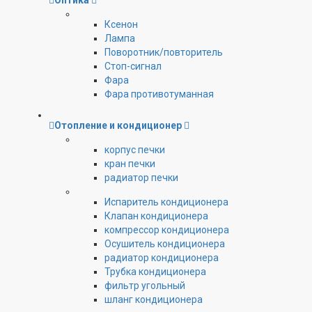
Оптика
Ксенон
Лампа
Поворотник/повторитель
Стоп-сигнал
Фара
Фара противотуманная
Отопление и кондиционер
корпус печки
кран печки
радиатор печки
Испаритель кондиционера
Клапан кондиционера
компрессор кондиционера
Осушитель кондиционера
радиатор кондиционера
Трубка кондиционера
фильтр угольный
шланг кондиционера