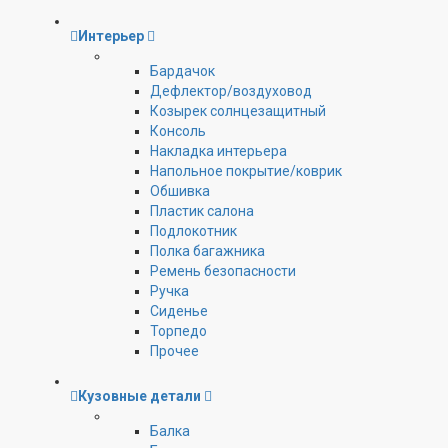
Интерьер
Бардачок
Дефлектор/воздуховод
Козырек солнцезащитный
Консоль
Накладка интерьера
Напольное покрытие/коврик
Обшивка
Пластик салона
Подлокотник
Полка багажника
Ремень безопасности
Ручка
Сиденье
Торпедо
Прочее
Кузовные детали
Балка