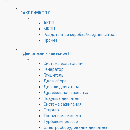
АКПП/МКПП
АКПП
МКПП
Раздаточная коробка/карданный вал
Прочее
Двигатели и навесное
Cистема охлаждения
Генератор
Глушитель
Двс в сборе
Детали двигателя
Дроссельная заслонка
Подушка двигателя
Система зажигания
Стартер
Топливная система
Турбокомпрессор
Электрооборудование двигателя