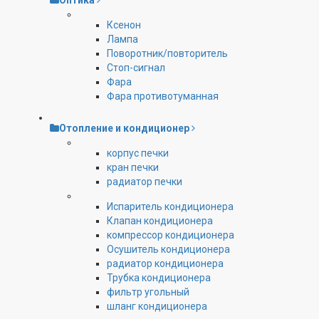
Оптика
Ксенон
Лампа
Поворотник/повторитель
Стоп-сигнал
Фара
Фара противотуманная
Отопление и кондиционер
корпус печки
кран печки
радиатор печки
Испаритель кондиционера
Клапан кондиционера
компрессор кондиционера
Осушитель кондиционера
радиатор кондиционера
Трубка кондиционера
фильтр угольный
шланг кондиционера