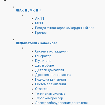
АКПП/МКПП
АКПП
МКПП
Раздаточная коробка/карданный вал
Прочее
Двигатели и навесное
Cистема охлаждения
Генератор
Глушитель
Двс в сборе
Детали двигателя
Дроссельная заслонка
Подушка двигателя
Система зажигания
Стартер
Топливная система
Турбокомпрессор
Электрооборудование двигателя