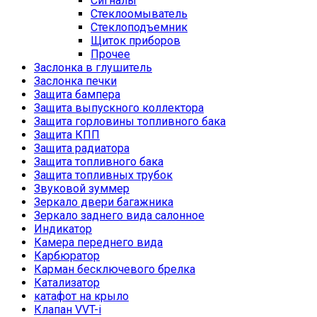
Сигналы
Стеклоомыватель
Стеклоподъемник
Щиток приборов
Прочее
Заслонка в глушитель
Заслонка печки
Защита бампера
Защита выпускного коллектора
Защита горловины топливного бака
Защита КПП
Защита радиатора
Защита топливного бака
Защита топливных трубок
Звуковой зуммер
Зеркало двери багажника
Зеркало заднего вида салонное
Индикатор
Камера переднего вида
Карбюратор
Карман бесключевого брелка
Катализатор
катафот на крыло
Клапан VVT-i