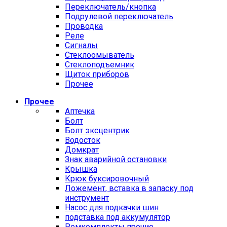
Переключатель/кнопка
Подрулевой переключатель
Проводка
Реле
Сигналы
Стеклоомыватель
Стеклоподъемник
Щиток приборов
Прочее
Прочее
Аптечка
Болт
Болт эксцентрик
Водосток
Домкрат
Знак аварийной остановки
Крышка
Крюк буксировочный
Ложемент, вставка в запаску под
инструмент
Насос для подкачки шин
подставка под аккумулятор
Ремкомплекты прочие