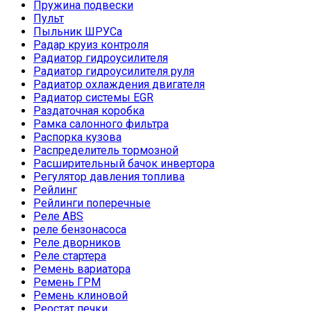
Пружина подвески
Пульт
Пыльник ШРУСа
Радар круиз контроля
Радиатор гидроусилителя
Радиатор гидроусилителя руля
Радиатор охлаждения двигателя
Радиатор системы EGR
Раздаточная коробка
Рамка салонного фильтра
Распорка кузова
Распределитель тормозной
Расширительный бачок инвертора
Регулятор давления топлива
Рейлинг
Рейлинги поперечные
Реле ABS
реле бензонасоса
Реле дворников
Реле стартера
Ремень вариатора
Ремень ГРМ
Ремень клиновой
Реостат печки