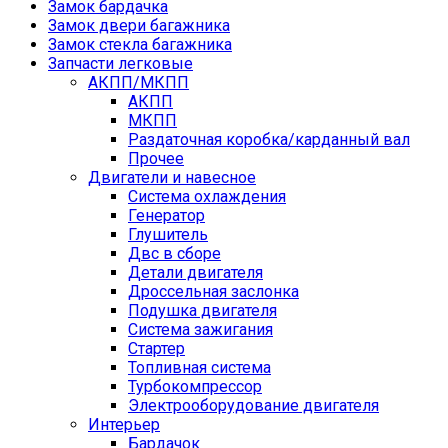
Замок бардачка
Замок двери багажника
Замок стекла багажника
Запчасти легковые
АКПП/МКПП
АКПП
МКПП
Раздаточная коробка/карданный вал
Прочее
Двигатели и навесное
Cистема охлаждения
Генератор
Глушитель
Двс в сборе
Детали двигателя
Дроссельная заслонка
Подушка двигателя
Система зажигания
Стартер
Топливная система
Турбокомпрессор
Электрооборудование двигателя
Интерьер
Бардачок