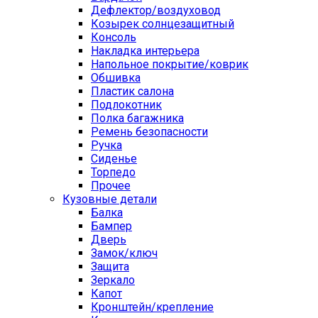
Дефлектор/воздуховод
Козырек солнцезащитный
Консоль
Накладка интерьера
Напольное покрытие/коврик
Обшивка
Пластик салона
Подлокотник
Полка багажника
Ремень безопасности
Ручка
Сиденье
Торпедо
Прочее
Кузовные детали
Балка
Бампер
Дверь
Замок/ключ
Защита
Зеркало
Капот
Кронштейн/крепление