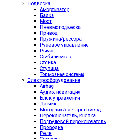
Подвеска
Амортизатор
Балка
Мост
Пневмоподвеска
Привод
Пружина/рессора
Рулевое управление
Рычаг
Стабилизатор
Стойка
Ступица
Тормозная система
Электрооборудование
Airbag
Аудио, навигация
Блок управления
Датчик
Моторчик/электропривод
Переключатель/кнопка
Подрулевой переключатель
Проводка
Реле