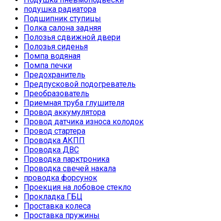
подушка радиатора
Подшипник ступицы
Полка салона задняя
Полозья сдвижной двери
Полозья сиденья
Помпа водяная
Помпа печки
Предохранитель
Предпусковой подогреватель
Преобразователь
Приемная труба глушителя
Провод аккумулятора
Провод датчика износа колодок
Провод стартера
Проводка АКПП
Проводка ДВС
Проводка парктроника
Проводка свечей накала
проводка форсунок
Проекция на лобовое стекло
Прокладка ГБЦ
Проставка колеса
Проставка пружины