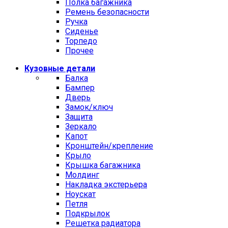
Полка багажника
Ремень безопасности
Ручка
Сиденье
Торпедо
Прочее
Кузовные детали
Балка
Бампер
Дверь
Замок/ключ
Защита
Зеркало
Капот
Кронштейн/крепление
Крыло
Крышка багажника
Молдинг
Накладка экстерьера
Ноускат
Петля
Подкрылок
Решетка радиатора