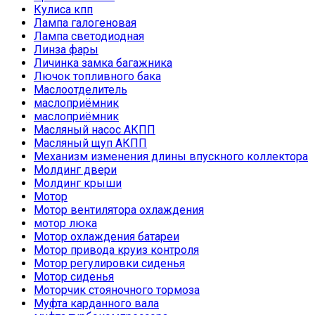
Кулиса кпп
Лампа галогеновая
Лампа светодиодная
Линза фары
Личинка замка багажника
Лючок топливного бака
Маслоотделитель
маслоприёмник
маслоприёмник
Масляный насос АКПП
Масляный щуп АКПП
Механизм изменения длины впускного коллектора
Молдинг двери
Молдинг крыши
Мотор
Мотор вентилятора охлаждения
мотор люка
Мотор охлаждения батареи
Мотор привода круиз контроля
Мотор регулировки сиденья
Мотор сиденья
Моторчик стояночного тормоза
Муфта карданного вала