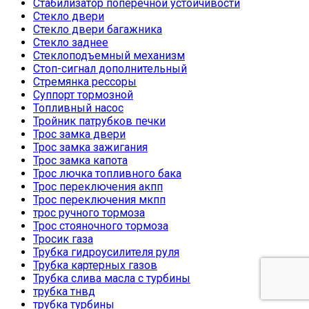
Стабилизатор поперечной устойчивости
Стекло двери
Стекло двери багажника
Стекло заднее
Стеклоподъемный механизм
Стоп-сигнал дополнительный
Стремянка рессоры
Суппорт тормозной
Топливный насос
Тройник патрубков печки
Трос замка двери
Трос замка зажигания
Трос замка капота
Трос лючка топливного бака
Трос переключения акпп
Трос переключения мкпп
трос ручного тормоза
Трос стояночного тормоза
Тросик газа
Трубка гидроусилителя руля
Трубка картерных газов
Трубка слива масла с турбины
трубка тнвд
трубка турбины