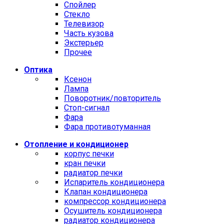
Спойлер
Стекло
Телевизор
Часть кузова
Экстерьер
Прочее
Оптика
Ксенон
Лампа
Поворотник/повторитель
Стоп-сигнал
Фара
Фара противотуманная
Отопление и кондиционер
корпус печки
кран печки
радиатор печки
Испаритель кондиционера
Клапан кондиционера
компрессор кондиционера
Осушитель кондиционера
радиатор кондиционера