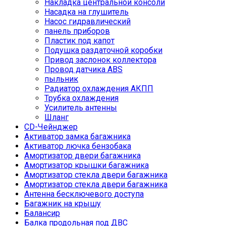
Накладка центральной консоли
Насадка на глушитель
Насос гидравлический
панель приборов
Пластик под капот
Подушка раздаточной коробки
Привод заслонок коллектора
Провод датчика ABS
пыльник
Радиатор охлаждения АКПП
Трубка охлаждения
Усилитель антенны
Шланг
CD-Чейнджер
Активатор замка багажника
Активатор лючка бензобака
Амортизатор двери багажника
Амортизатор крышки багажника
Амортизатор стекла двери багажника
Амортизатор стекла двери багажника
Антенна бесключевого доступа
Багажник на крышу
Балансир
Балка продольная под ДВС