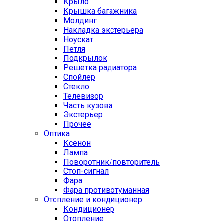
Крыло
Крышка багажника
Молдинг
Накладка экстерьера
Ноускат
Петля
Подкрылок
Решетка радиатора
Спойлер
Стекло
Телевизор
Часть кузова
Экстерьер
Прочее
Оптика
Ксенон
Лампа
Поворотник/повторитель
Стоп-сигнал
Фара
Фара противотуманная
Отопление и кондиционер
Кондиционер
Отопление