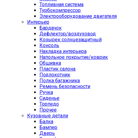
Топливная система
Турбокомпрессор
Электрооборудование двигателя
Интерьер
Бардачок
Дефлектор/воздуховод
Козырек солнцезащитный
Консоль
Накладка интерьера
Напольное покрытие/коврик
Обшивка
Пластик салона
Подлокотник
Полка багажника
Ремень безопасности
Ручка
Сиденье
Торпедо
Прочее
Кузовные детали
Балка
Бампер
Дверь