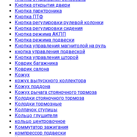
Кнопка открытия двери
Кнопка парктроника
Кнопка ПТФ
Кнопка регулировки рулевой колонки
Кнопка регулировки сидения
Кнопка режима АКПП
Кнопка режима подвески
Кнопка управления магнитолой на руль
кнопка управления подвеской
Кнопка управления шторой
Коврик багажника
Коврик салона
Кожух
кожух выпускного коллектора
Кожух поддона
Кожух рычага стояночного тормоза
Колодки стояночного тормоза
Колодки тормозные
Колпачок ступицы
Кольцо глушителя
кольцо центровочное
Коммутатор зажигания
компрессор подвески