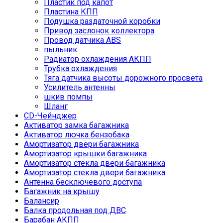
Пластик под капот
Пластина КПП
Подушка раздаточной коробки
Привод заслонок коллектора
Провод датчика ABS
пыльник
Радиатор охлаждения АКПП
Трубка охлаждения
Тяга датчика высоты дорожного просвета
Усилитель антенны
шкив помпы
Шланг
CD-Чейнджер
Активатор замка багажника
Активатор лючка бензобака
Амортизатор двери багажника
Амортизатор крышки багажника
Амортизатор стекла двери багажника
Амортизатор стекла двери багажника
Антенна бесключевого доступа
Багажник на крышу
Балансир
Балка продольная под ДВС
Барабан АКПП