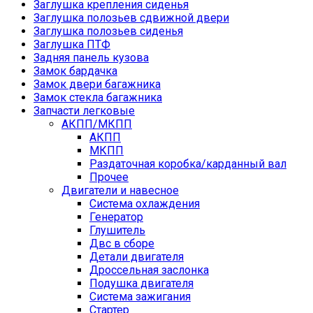
Заглушка крепления сиденья
Заглушка полозьев сдвижной двери
Заглушка полозьев сиденья
Заглушка ПТФ
Задняя панель кузова
Замок бардачка
Замок двери багажника
Замок стекла багажника
Запчасти легковые
АКПП/МКПП
АКПП
МКПП
Раздаточная коробка/карданный вал
Прочее
Двигатели и навесное
Cистема охлаждения
Генератор
Глушитель
Двс в сборе
Детали двигателя
Дроссельная заслонка
Подушка двигателя
Система зажигания
Стартер