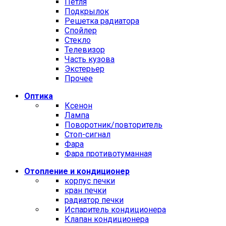
Петля
Подкрылок
Решетка радиатора
Спойлер
Стекло
Телевизор
Часть кузова
Экстерьер
Прочее
Оптика
Ксенон
Лампа
Поворотник/повторитель
Стоп-сигнал
Фара
Фара противотуманная
Отопление и кондиционер
корпус печки
кран печки
радиатор печки
Испаритель кондиционера
Клапан кондиционера