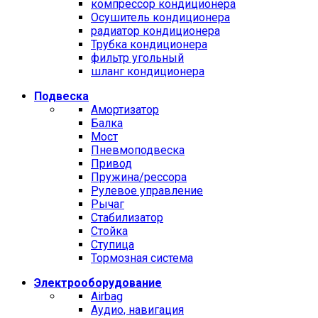
компрессор кондиционера
Осушитель кондиционера
радиатор кондиционера
Трубка кондиционера
фильтр угольный
шланг кондиционера
Подвеска
Амортизатор
Балка
Мост
Пневмоподвеска
Привод
Пружина/рессора
Рулевое управление
Рычаг
Стабилизатор
Стойка
Ступица
Тормозная система
Электрооборудование
Airbag
Аудио, навигация