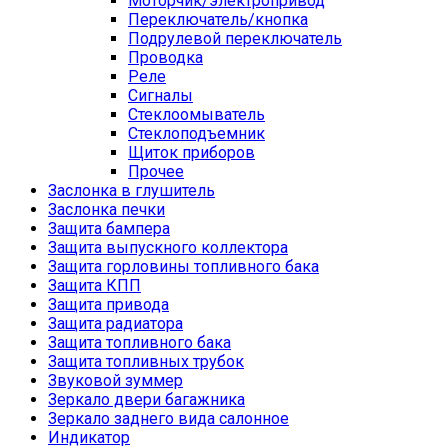
Моторчик/электропривод
Переключатель/кнопка
Подрулевой переключатель
Проводка
Реле
Сигналы
Стеклоомыватель
Стеклоподъемник
Щиток приборов
Прочее
Заслонка в глушитель
Заслонка печки
Защита бампера
Защита выпускного коллектора
Защита горловины топливного бака
Защита КПП
Защита привода
Защита радиатора
Защита топливного бака
Защита топливных трубок
Звуковой зуммер
Зеркало двери багажника
Зеркало заднего вида салонное
Индикатор