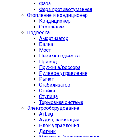
Фара
Фара противотуманная
Отопление и кондиционер
Кондиционер
Отопление
Подвеска
Амортизатор
Балка
Мост
Пневмоподвеска
Привод
Пружина/рессора
Рулевое управление
Рычаг
Стабилизатор
Стойка
Ступица
Тормозная система
Электрооборудование
Airbag
Аудио, навигация
Блок управления
Датчик