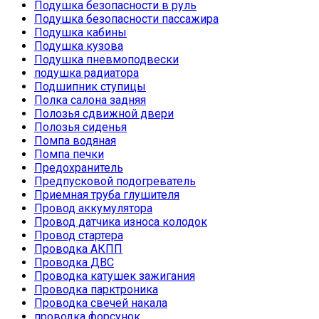
Подушка безопасности в руль
Подушка безопасности пассажира
Подушка кабины
Подушка кузова
Подушка пневмоподвески
подушка радиатора
Подшипник ступицы
Полка салона задняя
Полозья сдвижной двери
Полозья сиденья
Помпа водяная
Помпа печки
Предохранитель
Предпусковой подогреватель
Приемная труба глушителя
Провод аккумулятора
Провод датчика износа колодок
Провод стартера
Проводка АКПП
Проводка ДВС
Проводка катушек зажигания
Проводка парктроника
Проводка свечей накала
проводка форсунок