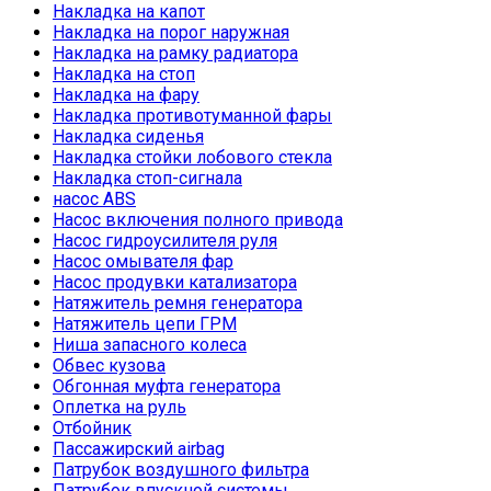
Накладка на капот
Накладка на порог наружная
Накладка на рамку радиатора
Накладка на стоп
Накладка на фару
Накладка противотуманной фары
Накладка сиденья
Накладка стойки лобового стекла
Накладка стоп-сигнала
насос ABS
Насос включения полного привода
Насос гидроусилителя руля
Насос омывателя фар
Насос продувки катализатора
Натяжитель ремня генератора
Натяжитель цепи ГРМ
Ниша запасного колеса
Обвес кузова
Обгонная муфта генератора
Оплетка на руль
Отбойник
Пассажирский airbag
Патрубок воздушного фильтра
Патрубок впускной системы