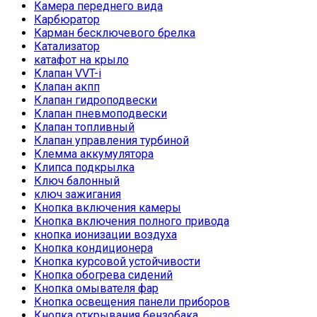
Камера переднего вида
Карбюратор
Карман бесключевого брелка
Катализатор
катафот на крыло
Клапан VVT-i
Клапан акпп
Клапан гидроподвески
Клапан пневмоподвески
Клапан топливный
Клапан управления турбиной
Клемма аккумулятора
Клипса подкрылка
Ключ балонный
ключ зажигания
Кнопка включения камеры
Кнопка включения полного привода
кнопка ионизации воздуха
Кнопка кондиционера
Кнопка курсовой устойчивости
Кнопка обогрева сидений
Кнопка омывателя фар
Кнопка освещения панели приборов
Кнопка открывания бензобака