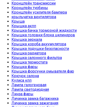
Кронштейн трансмиссии
Кронштейн турбины
Кронштейн усилителя бампера
крыльчатка вентилятора
Крыша
Крышка акпп
Крышка бачка тормозной жидкости
Крышка головки блока цилиндров
Крышка зеркала
Крышка короба аккумулятора
Крышка подушки безопасности
Крышка радиатора
Крышка салонного фильтра
Крышка термостата
Крышка фары
Крышка форсунки омывателя фар
Крючок салона
Кулиса кпп
Лампа галогеновая
Лампа светодиодная
Линза фары
Личинка замка багажника
Личинка замка зажигания