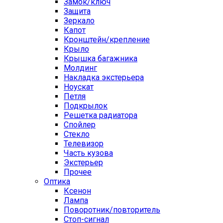
Замок/ключ
Защита
Зеркало
Капот
Кронштейн/крепление
Крыло
Крышка багажника
Молдинг
Накладка экстерьера
Ноускат
Петля
Подкрылок
Решетка радиатора
Спойлер
Стекло
Телевизор
Часть кузова
Экстерьер
Прочее
Оптика
Ксенон
Лампа
Поворотник/повторитель
Стоп-сигнал