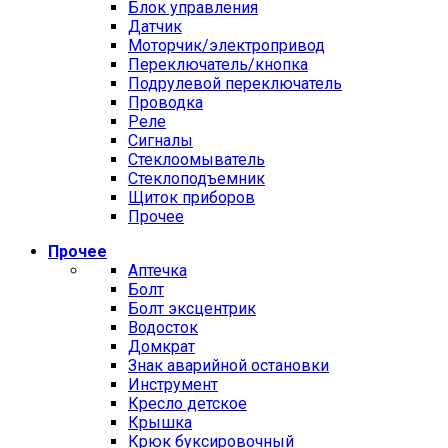
Блок управления
Датчик
Моторчик/электропривод
Переключатель/кнопка
Подрулевой переключатель
Проводка
Реле
Сигналы
Стеклоомыватель
Стеклоподъемник
Щиток приборов
Прочее
Прочее
Аптечка
Болт
Болт эксцентрик
Водосток
Домкрат
Знак аварийной остановки
Инструмент
Кресло детское
Крышка
Крюк буксировочный