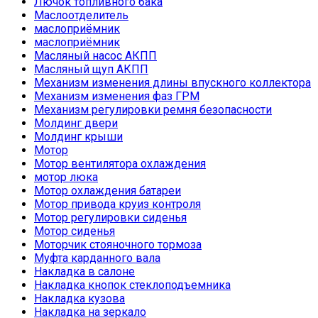
Лючок топливного бака
Маслоотделитель
маслоприёмник
маслоприёмник
Масляный насос АКПП
Масляный щуп АКПП
Механизм изменения длины впускного коллектора
Механизм изменения фаз ГРМ
Механизм регулировки ремня безопасности
Молдинг двери
Молдинг крыши
Мотор
Мотор вентилятора охлаждения
мотор люка
Мотор охлаждения батареи
Мотор привода круиз контроля
Мотор регулировки сиденья
Мотор сиденья
Моторчик стояночного тормоза
Муфта карданного вала
Накладка в салоне
Накладка кнопок стеклоподъемника
Накладка кузова
Накладка на зеркало