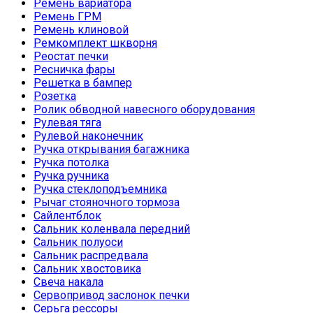
Ремень вариатора
Ремень ГРМ
Ремень клиновой
Ремкомплект шкворня
Реостат печки
Ресничка фары
Решетка в бампер
Розетка
Ролик обводной навесного оборудования
Рулевая тяга
Рулевой наконечник
Ручка открывания багажника
Ручка потолка
Ручка ручника
Ручка стеклоподъемника
Рычаг стояночного тормоза
Сайлентблок
Сальник коленвала передний
Сальник полуоси
Сальник распредвала
Сальник хвостовика
Свеча накала
Сервопривод заслонок печки
Серьга рессоры