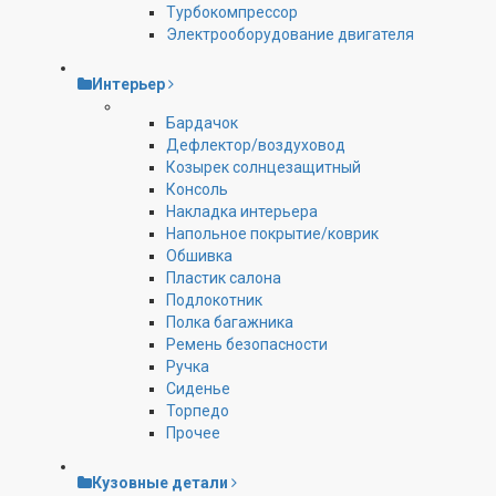
Турбокомпрессор
Электрооборудование двигателя
Интерьер
Бардачок
Дефлектор/воздуховод
Козырек солнцезащитный
Консоль
Накладка интерьера
Напольное покрытие/коврик
Обшивка
Пластик салона
Подлокотник
Полка багажника
Ремень безопасности
Ручка
Сиденье
Торпедо
Прочее
Кузовные детали