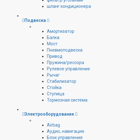
фильтр угольный
шланг кондиционера
Подвеска
Амортизатор
Балка
Мост
Пневмоподвеска
Привод
Пружина/рессора
Рулевое управление
Рычаг
Стабилизатор
Стойка
Ступица
Тормозная система
Электрооборудование
Airbag
Аудио, навигация
Блок управления