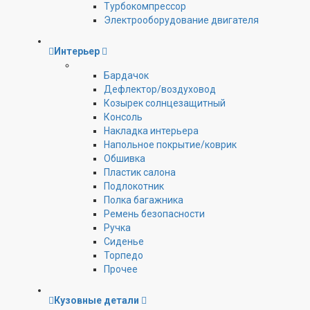
Турбокомпрессор
Электрооборудование двигателя
Интерьер
Бардачок
Дефлектор/воздуховод
Козырек солнцезащитный
Консоль
Накладка интерьера
Напольное покрытие/коврик
Обшивка
Пластик салона
Подлокотник
Полка багажника
Ремень безопасности
Ручка
Сиденье
Торпедо
Прочее
Кузовные детали