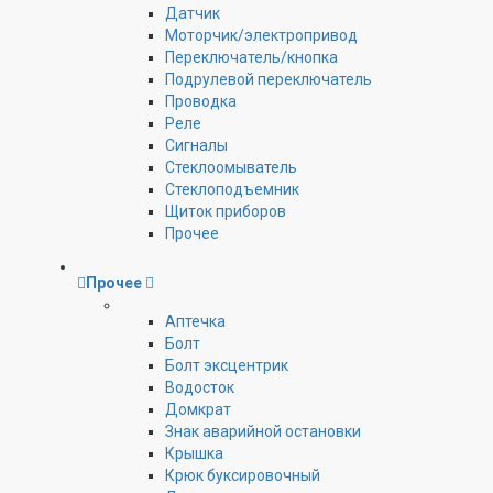
Датчик
Моторчик/электропривод
Переключатель/кнопка
Подрулевой переключатель
Проводка
Реле
Сигналы
Стеклоомыватель
Стеклоподъемник
Щиток приборов
Прочее
Прочее
Аптечка
Болт
Болт эксцентрик
Водосток
Домкрат
Знак аварийной остановки
Крышка
Крюк буксировочный