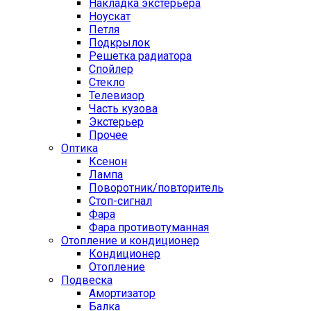
Накладка экстерьера
Ноускат
Петля
Подкрылок
Решетка радиатора
Спойлер
Стекло
Телевизор
Часть кузова
Экстерьер
Прочее
Оптика
Ксенон
Лампа
Поворотник/повторитель
Стоп-сигнал
Фара
Фара противотуманная
Отопление и кондиционер
Кондиционер
Отопление
Подвеска
Амортизатор
Балка