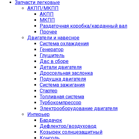
Запчасти легковые
АКПП/МКПП
АКПП
МКПП
Раздаточная коробка/карданный вал
Прочее
Двигатели и навесное
Cистема охлаждения
Генератор
Глушитель
Двс в сборе
Детали двигателя
Дроссельная заслонка
Подушка двигателя
Система зажигания
Стартер
Топливная система
Турбокомпрессор
Электрооборудование двигателя
Интерьер
Бардачок
Дефлектор/воздуховод
Козырек солнцезащитный
Консоль