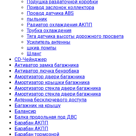
Подушка раздаточной коробки
Привод заслонок коллектора
Провод датчика ABS
пыльник
Радиатор охлаждения АКПП
Трубка охлаждения
Тяга датчика высоты дорожного просвета
Усилитель антенны
шкив помпы
Шланг
CD-Чейнджер
Активатор замка багажника
Активатор лючка бензобака
Амортизатор двери багажника
Амортизатор крышки багажника
Амортизатор стекла двери багажника
Амортизатор стекла двери багажника
Антенна бесключевого доступа
Багажник на крышу
Балансир
Балка продольная под ДВС
Барабан АКПП
Барабан АКПП
Барабан тормозной