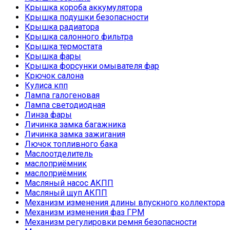
Крышка короба аккумулятора
Крышка подушки безопасности
Крышка радиатора
Крышка салонного фильтра
Крышка термостата
Крышка фары
Крышка форсунки омывателя фар
Крючок салона
Кулиса кпп
Лампа галогеновая
Лампа светодиодная
Линза фары
Личинка замка багажника
Личинка замка зажигания
Лючок топливного бака
Маслоотделитель
маслоприёмник
маслоприёмник
Масляный насос АКПП
Масляный щуп АКПП
Механизм изменения длины впускного коллектора
Механизм изменения фаз ГРМ
Механизм регулировки ремня безопасности