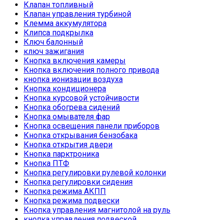
Клапан топливный
Клапан управления турбиной
Клемма аккумулятора
Клипса подкрылка
Ключ балонный
ключ зажигания
Кнопка включения камеры
Кнопка включения полного привода
кнопка ионизации воздуха
Кнопка кондиционера
Кнопка курсовой устойчивости
Кнопка обогрева сидений
Кнопка омывателя фар
Кнопка освещения панели приборов
Кнопка открывания бензобака
Кнопка открытия двери
Кнопка парктроника
Кнопка ПТФ
Кнопка регулировки рулевой колонки
Кнопка регулировки сидения
Кнопка режима АКПП
Кнопка режима подвески
Кнопка управления магнитолой на руль
кнопка управления подвеской