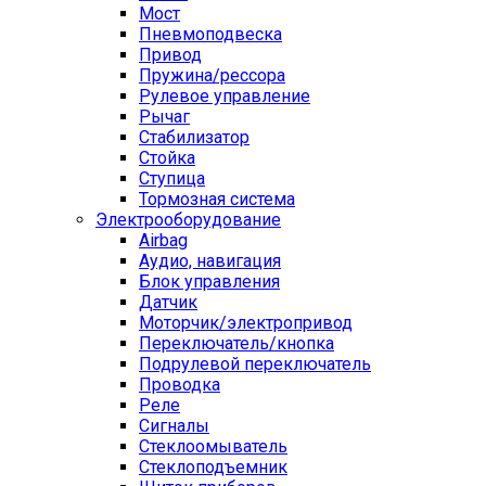
Мост
Пневмоподвеска
Привод
Пружина/рессора
Рулевое управление
Рычаг
Стабилизатор
Стойка
Ступица
Тормозная система
Электрооборудование
Airbag
Аудио, навигация
Блок управления
Датчик
Моторчик/электропривод
Переключатель/кнопка
Подрулевой переключатель
Проводка
Реле
Сигналы
Стеклоомыватель
Стеклоподъемник