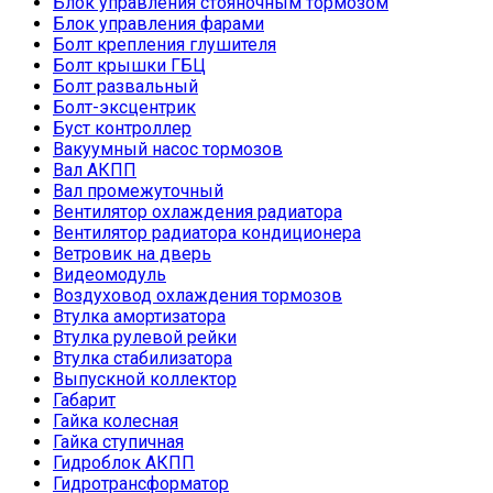
Блок управления стояночным тормозом
Блок управления фарами
Болт крепления глушителя
Болт крышки ГБЦ
Болт развальный
Болт-эксцентрик
Буст контроллер
Вакуумный насос тормозов
Вал АКПП
Вал промежуточный
Вентилятор охлаждения радиатора
Вентилятор радиатора кондиционера
Ветровик на дверь
Видеомодуль
Воздуховод охлаждения тормозов
Втулка амортизатора
Втулка рулевой рейки
Втулка стабилизатора
Выпускной коллектор
Габарит
Гайка колесная
Гайка ступичная
Гидроблок АКПП
Гидротрансформатор