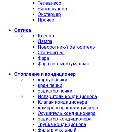
Телевизор
Часть кузова
Экстерьер
Прочее
Оптика
Ксенон
Лампа
Поворотник/повторитель
Стоп-сигнал
Фара
Фара противотуманная
Отопление и кондиционер
корпус печки
кран печки
радиатор печки
Испаритель кондиционера
Клапан кондиционера
компрессор кондиционера
Осушитель кондиционера
радиатор кондиционера
Трубка кондиционера
фильтр угольный