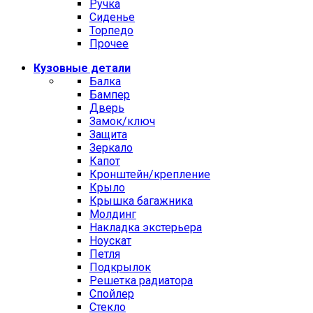
Ручка
Сиденье
Торпедо
Прочее
Кузовные детали
Балка
Бампер
Дверь
Замок/ключ
Защита
Зеркало
Капот
Кронштейн/крепление
Крыло
Крышка багажника
Молдинг
Накладка экстерьера
Ноускат
Петля
Подкрылок
Решетка радиатора
Спойлер
Стекло