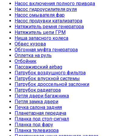
Насос включения полного привода
Насос гидроусилителя руля
Насос омывателя фар
Насос продувки катализатора
Натяжитель ремня генератора
Натяжитель цепи ГРМ
Ниша запасного колеса
Обвес кузова
Обгонная муфта генератора
Оплетка на руль
Отбойник
Пассажирский airbag
Патрубок воздушного фильтра
Патрубок впускной системы
Патрубок дроссельной заслонки
Патрубок радиатора
Петля двери багажника
Петля замка двери
Печка салона задняя
Планетарная передача
Планка под стоп-сигнал
Планка под фару
Планка телевизора