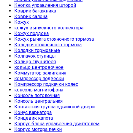
Кнопка управления шторой
Коврик багажника
Коврик салона
Кожух
кожух выпускного коллектора
Кожух поддона
Кожух рычага стояночного тормоза
Колодки стояночного тормоза
Колодки тормозные
Колпачок ступицы
Кольцо глушителя
кольцо центровочное
Коммутатор зажигания
компрессор подвески
Компрессор подкачки колес
консоль магнитофона
Консоль потолочная
Консоль центральная
Контактная группа сдвижной двери
Конус вариатора
Концевик капота
Корпус блока управления двигателем
Корпус мотора печки