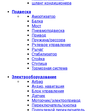
шланг кондиционера
Подвеска
Амортизатор
Балка
Мост
Пневмоподвеска
Привод
Пружина/рессора
Рулевое управление
Рычаг
Стабилизатор
Стойка
Ступица
Тормозная система
Электрооборудование
Airbag
Аудио, навигация
Блок управления
Датчик
Моторчик/электропривод
Переключатель/кнопка
Подрулевой переключатель