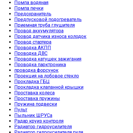
Помпа водяная
Помпа печки
Предохранитель
Предпусковой подогреватель
Приемная труба глушителя
Провод аккумулятора
Провод датчика износа колодок
Провод стартера
Проводка АКПП
Проводка ДВС
Проводка катушек зажигания
Проводка парктроника
проводка форсунок
Проекция на лобовое стекло
Прокладка ГБЦ
Прокладка клапанной крышки
Проставка колеса
Проставка пружины
Пружина подвески
Пульт
Пыльник ШРУСа
Радар круиз контроля
Радиатор гидроусилителя
Радиатор гидроусилителя руля