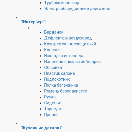
Турбокомпрессор
Электрооборудование двигателя
Интерьер
Бардачок
Дефлектор/воздуховод
Козырек солнцезащитный
Консоль
Накладка интерьера
Напольное покрытие/коврик
Обшивка
Пластик салона
Подлокотник
Полка багажника
Ремень безопасности
Ручка
Сиденье
Торпедо
Прочее
Кузовные детали