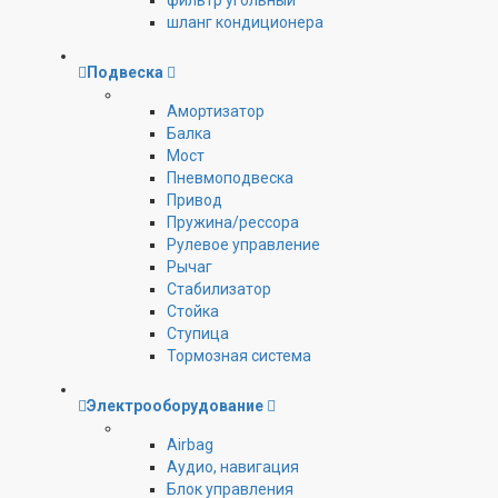
фильтр угольный
шланг кондиционера
Подвеска
Амортизатор
Балка
Мост
Пневмоподвеска
Привод
Пружина/рессора
Рулевое управление
Рычаг
Стабилизатор
Стойка
Ступица
Тормозная система
Электрооборудование
Airbag
Аудио, навигация
Блок управления