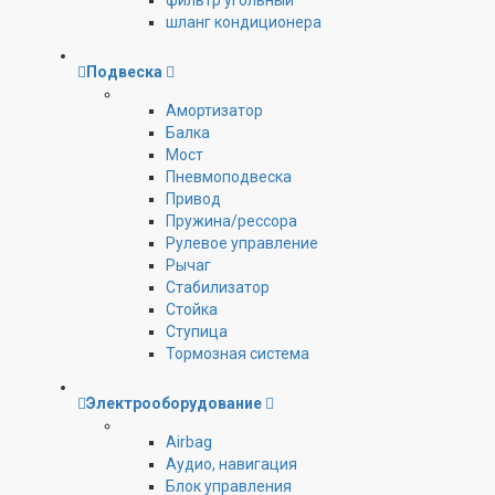
фильтр угольный
шланг кондиционера
Подвеска
Амортизатор
Балка
Мост
Пневмоподвеска
Привод
Пружина/рессора
Рулевое управление
Рычаг
Стабилизатор
Стойка
Ступица
Тормозная система
Электрооборудование
Airbag
Аудио, навигация
Блок управления