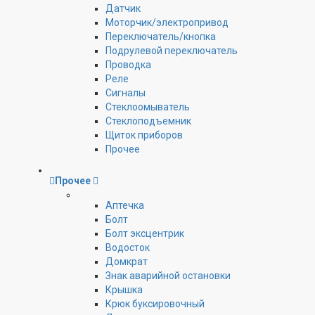
Датчик
Моторчик/электропривод
Переключатель/кнопка
Подрулевой переключатель
Проводка
Реле
Сигналы
Стеклоомыватель
Стеклоподъемник
Щиток приборов
Прочее
Прочее
Аптечка
Болт
Болт эксцентрик
Водосток
Домкрат
Знак аварийной остановки
Крышка
Крюк буксировочный