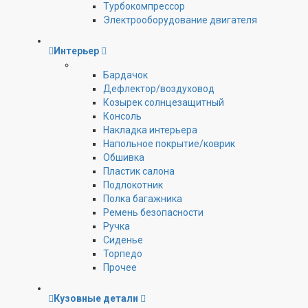
Турбокомпрессор
Электрооборудование двигателя
Интерьер
Бардачок
Дефлектор/воздуховод
Козырек солнцезащитный
Консоль
Накладка интерьера
Напольное покрытие/коврик
Обшивка
Пластик салона
Подлокотник
Полка багажника
Ремень безопасности
Ручка
Сиденье
Торпедо
Прочее
Кузовные детали