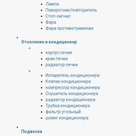
Лампа
Поворотник/повторитель
Стоп-сигнал
Фара
Фара противотуманная
Отопление и кондиционер
корпус печки
кран печки
радиатор печки
Испаритель кондиционера
Клапан кондиционера
компрессор кондиционера
Осушитель кондиционера
радиатор кондиционера
Трубка кондиционера
фильтр угольный
шланг кондиционера
Подвеска