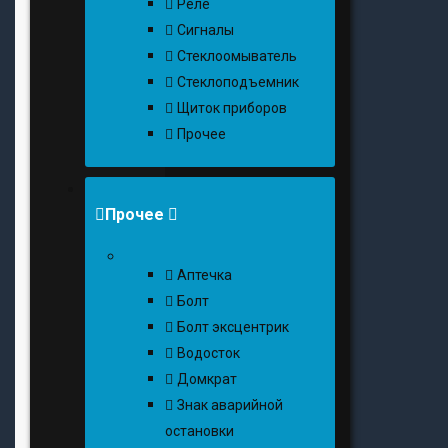
Реле
Сигналы
Стеклоомыватель
Стеклоподъемник
Щиток приборов
Прочее
Прочее
Аптечка
Болт
Болт эксцентрик
Водосток
Домкрат
Знак аварийной
остановки