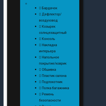
Бардачок
Дефлектор/
воздуховод
Козырек
солнцезащитный
Консоль
Накладка
интерьера
Напольное
покрытие/коврик
Обшивка
Пластик салона
Подлокотник
Полка багажника
Ремень
безопасности