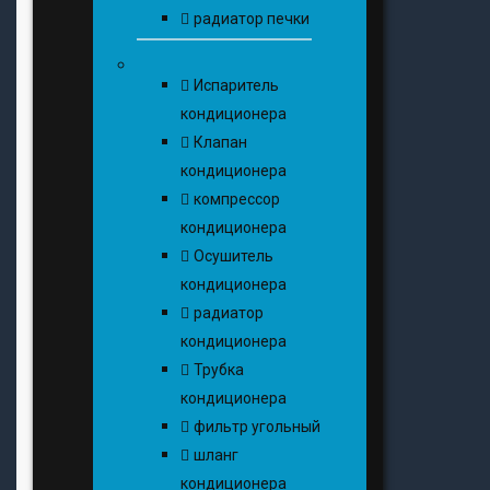
радиатор печки
Испаритель
кондиционера
Клапан
кондиционера
компрессор
кондиционера
Осушитель
кондиционера
радиатор
кондиционера
Трубка
кондиционера
фильтр угольный
шланг
кондиционера