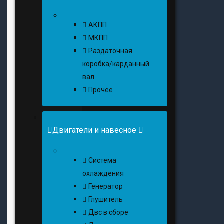
АКПП
МКПП
Раздаточная
коробка/карданный
вал
Прочее
Двигатели и навесное
Cистема
охлаждения
Генератор
Глушитель
Двс в сборе