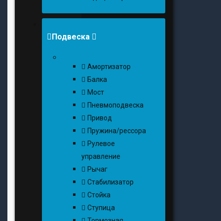
Подвеска
Амортизатор
Балка
Мост
Пневмоподвеска
Привод
Пружина/рессора
Рулевое
управление
Рычаг
Стабилизатор
Стойка
Ступица
Тормозная