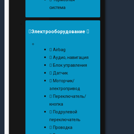
система
Электрооборудование
Airbag
Аудио, навигация
Блок управления
Датчик
Моторчик/
электропривод
Переключатель/
кнопка
Подрулевой
переключатель
Проводка