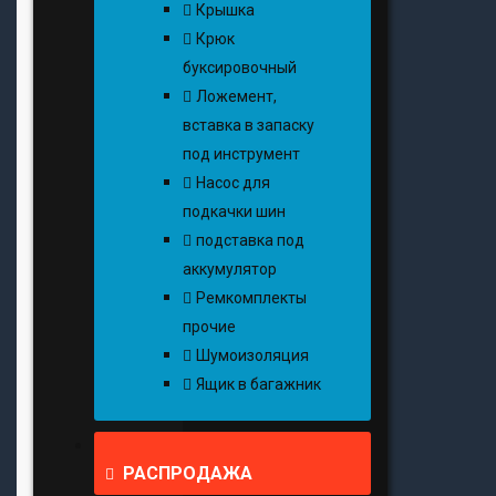
Крышка
Крюк
буксировочный
Ложемент,
вставка в запаску
под инструмент
Насос для
подкачки шин
подставка под
аккумулятор
Ремкомплекты
прочие
Шумоизоляция
Ящик в багажник
РАСПРОДАЖА