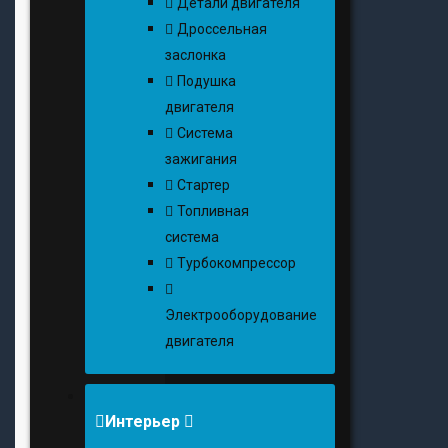
Детали двигателя
Дроссельная
заслонка
Подушка
двигателя
Система
зажигания
Стартер
Топливная
система
Турбокомпрессор
Электрооборудование
двигателя
Интерьер