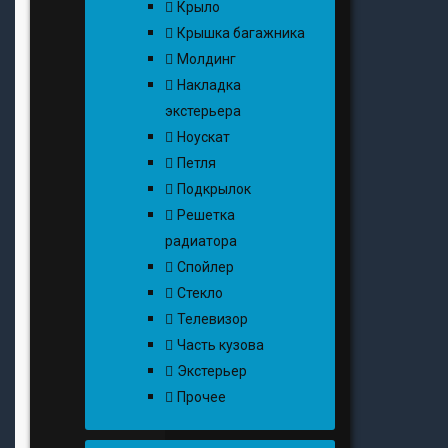
Крыло
Крышка багажника
Молдинг
Накладка
экстерьера
Ноускат
Петля
Подкрылок
Решетка
радиатора
Спойлер
Стекло
Телевизор
Часть кузова
Экстерьер
Прочее