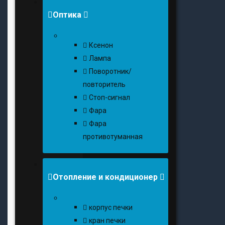
Оптика
Ксенон
Лампа
Поворотник/
повторитель
Стоп-сигнал
Фара
Фара
противотуманная
Отопление и кондиционер
корпус печки
кран печки