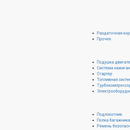
Раздаточная ко
Прочее
Подушка двигат
Система зажига
Стартер
Топливная систе
Турбокомпрессо
Электрооборудо
Подлокотник
Полка багажник
Ремень безопас