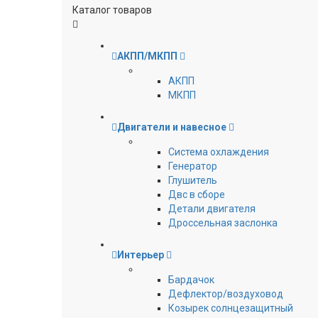
Каталог товаров
АКПП/МКПП
АКПП
МКПП
Двигатели и навесное
Cистема охлаждения
Генератор
Глушитель
Двс в сборе
Детали двигателя
Дроссельная заслонка
Интерьер
Бардачок
Дефлектор/воздуховод
Козырек солнцезащитный