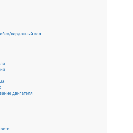
робка/карданный вал
еля
ния
ма
р
вание двигателя
а
ности