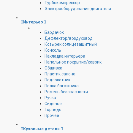
Турбокомпрессор
Электрооборудование двигателя
Интерьер
Бардачок
Дефлектор/воздуховод
Козырек солнцезащитный
Консоль
Накладка интерьера
Напольное покрытие/коврик
Обшивка
Пластик салона
Подлокотник
Полка багажника
Ремень безопасности
Ручка
Сиденье
Торпедо
Прочее
Кузовные детали