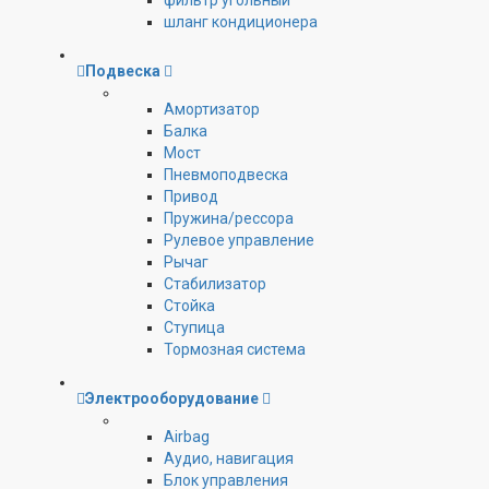
фильтр угольный
шланг кондиционера
Подвеска
Амортизатор
Балка
Мост
Пневмоподвеска
Привод
Пружина/рессора
Рулевое управление
Рычаг
Стабилизатор
Стойка
Ступица
Тормозная система
Электрооборудование
Airbag
Аудио, навигация
Блок управления