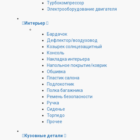
Турбокомпрессор
Электрооборудование двигателя
Интерьер
Бардачок
Дефлектор/воздуховод
Козырек солнцезащитный
Консоль
Накладка интерьера
Напольное покрытие/коврик
Обшивка
Пластик салона
Подлокотник
Полка багажника
Ремень безопасности
Ручка
Сиденье
Торпедо
Прочее
Кузовные детали