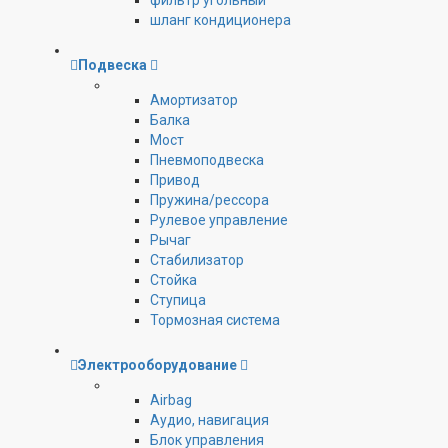
фильтр угольный
шланг кондиционера
Подвеска
Амортизатор
Балка
Мост
Пневмоподвеска
Привод
Пружина/рессора
Рулевое управление
Рычаг
Стабилизатор
Стойка
Ступица
Тормозная система
Электрооборудование
Airbag
Аудио, навигация
Блок управления