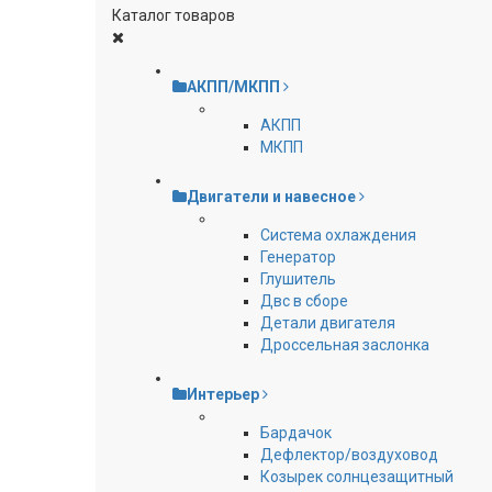
Каталог товаров
АКПП/МКПП
АКПП
МКПП
Двигатели и навесное
Cистема охлаждения
Генератор
Глушитель
Двс в сборе
Детали двигателя
Дроссельная заслонка
Интерьер
Бардачок
Дефлектор/воздуховод
Козырек солнцезащитный