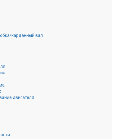
робка/карданный вал
еля
ния
ма
р
вание двигателя
а
ности