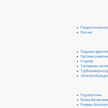
Раздаточная ко
Прочее
Подушка двигат
Система зажига
Стартер
Топливная систе
Турбокомпрессо
Электрооборудо
Подлокотник
Полка багажник
Ремень безопас