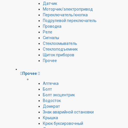
Датчик
Моторчик/электропривод
Переключатель/кнопка
Подрулевой переключатель
Проводка
Реле
Сигналы
Стеклоомыватель
Стеклоподъемник
Щиток приборов
Прочее
Прочее
Аптечка
Болт
Болт эксцентрик
Водосток
Домкрат
Знак аварийной остановки
Крышка
Крюк буксировочный