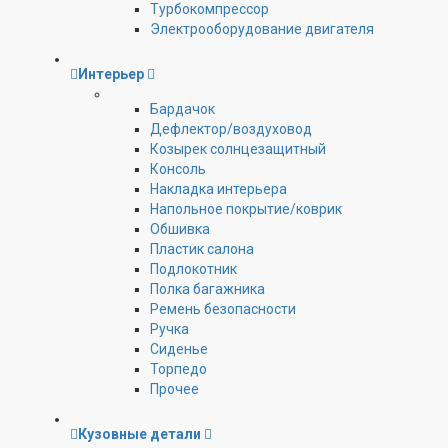
Турбокомпрессор
Электрооборудование двигателя
Интерьер
Бардачок
Дефлектор/воздуховод
Козырек солнцезащитный
Консоль
Накладка интерьера
Напольное покрытие/коврик
Обшивка
Пластик салона
Подлокотник
Полка багажника
Ремень безопасности
Ручка
Сиденье
Торпедо
Прочее
Кузовные детали