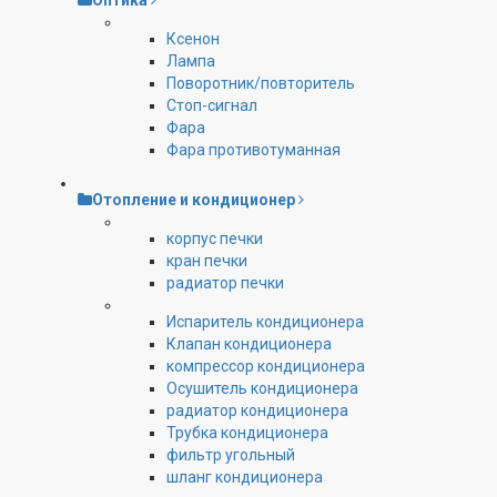
Оптика
Ксенон
Лампа
Поворотник/повторитель
Стоп-сигнал
Фара
Фара противотуманная
Отопление и кондиционер
корпус печки
кран печки
радиатор печки
Испаритель кондиционера
Клапан кондиционера
компрессор кондиционера
Осушитель кондиционера
радиатор кондиционера
Трубка кондиционера
фильтр угольный
шланг кондиционера