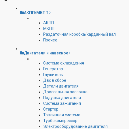
АКПП/МКПП
АКПП
МКПП
Раздаточная коробка/карданный вал
Прочее
Двигатели и навесное
Cистема охлаждения
Генератор
Глушитель
Двс в сборе
Детали двигателя
Дроссельная заслонка
Подушка двигателя
Система зажигания
Стартер
Топливная система
Турбокомпрессор
Электрооборудование двигателя