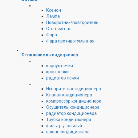
Ксенон
Лампа
Поворотник/повторитель
Стоп-сигнал
Фара
Фара противотуманная
Отопление и кондиционер
корпус печки
кран печки
радиатор печки
Испаритель кондиционера
Клапан кондиционера
компрессор кондиционера
Осушитель кондиционера
радиатор кондиционера
Трубка кондиционера
фильтр угольный
шланг кондиционера