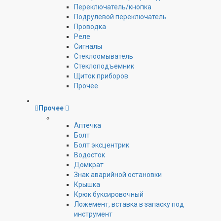
Переключатель/кнопка
Подрулевой переключатель
Проводка
Реле
Сигналы
Стеклоомыватель
Стеклоподъемник
Щиток приборов
Прочее
Прочее
Аптечка
Болт
Болт эксцентрик
Водосток
Домкрат
Знак аварийной остановки
Крышка
Крюк буксировочный
Ложемент, вставка в запаску под
инструмент