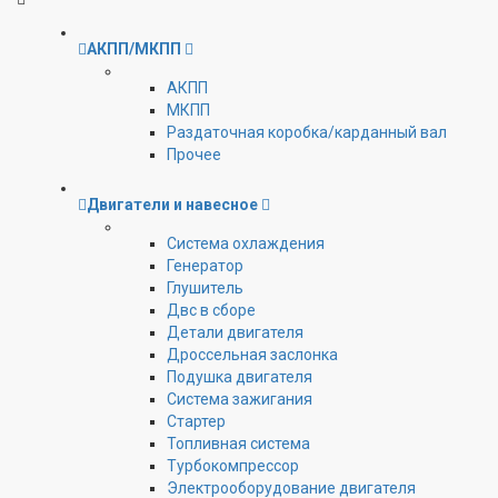
АКПП/МКПП
АКПП
МКПП
Раздаточная коробка/карданный вал
Прочее
Двигатели и навесное
Cистема охлаждения
Генератор
Глушитель
Двс в сборе
Детали двигателя
Дроссельная заслонка
Подушка двигателя
Система зажигания
Стартер
Топливная система
Турбокомпрессор
Электрооборудование двигателя