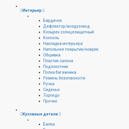
Интерьер
Бардачок
Дефлектор/воздуховод
Козырек солнцезащитный
Консоль
Накладка интерьера
Напольное покрытие/коврик
Обшивка
Пластик салона
Подлокотник
Полка багажника
Ремень безопасности
Ручка
Сиденье
Торпедо
Прочее
Кузовные детали
Балка