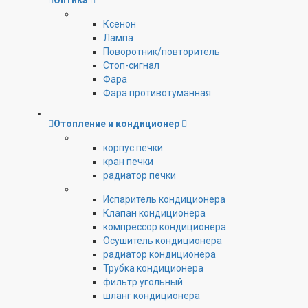
Оптика
Ксенон
Лампа
Поворотник/повторитель
Стоп-сигнал
Фара
Фара противотуманная
Отопление и кондиционер
корпус печки
кран печки
радиатор печки
Испаритель кондиционера
Клапан кондиционера
компрессор кондиционера
Осушитель кондиционера
радиатор кондиционера
Трубка кондиционера
фильтр угольный
шланг кондиционера