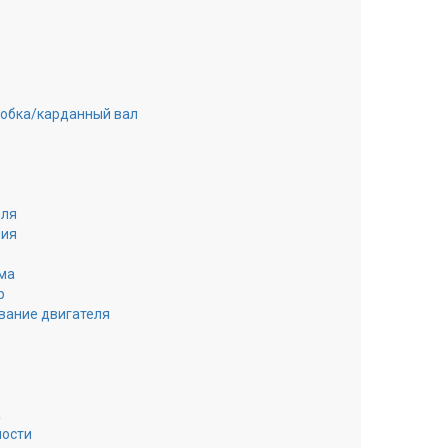
робка/карданный вал
еля
ния
ма
р
вание двигателя
а
ности