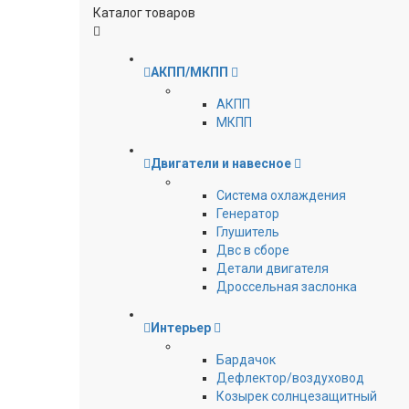
Каталог товаров
АКПП/МКПП
АКПП
МКПП
Двигатели и навесное
Cистема охлаждения
Генератор
Глушитель
Двс в сборе
Детали двигателя
Дроссельная заслонка
Интерьер
Бардачок
Дефлектор/воздуховод
Козырек солнцезащитный