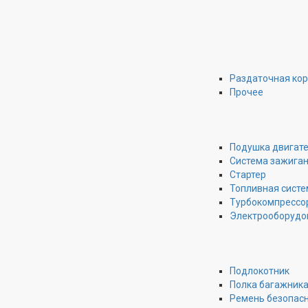
Раздаточная ко
Прочее
Подушка двигат
Система зажига
Стартер
Топливная систе
Турбокомпрессо
Электрооборудо
Подлокотник
Полка багажник
Ремень безопас