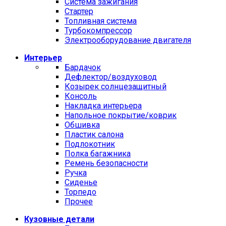
Система зажигания
Стартер
Топливная система
Турбокомпрессор
Электрооборудование двигателя
Интерьер
Бардачок
Дефлектор/воздуховод
Козырек солнцезащитный
Консоль
Накладка интерьера
Напольное покрытие/коврик
Обшивка
Пластик салона
Подлокотник
Полка багажника
Ремень безопасности
Ручка
Сиденье
Торпедо
Прочее
Кузовные детали