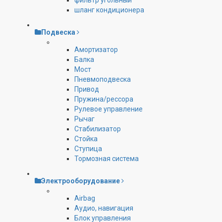
фильтр угольный
шланг кондиционера
Подвеска
Амортизатор
Балка
Мост
Пневмоподвеска
Привод
Пружина/рессора
Рулевое управление
Рычаг
Стабилизатор
Стойка
Ступица
Тормозная система
Электрооборудование
Airbag
Аудио, навигация
Блок управления