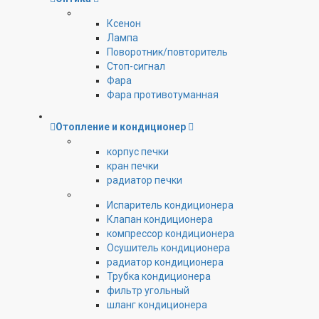
Ксенон
Лампа
Поворотник/повторитель
Стоп-сигнал
Фара
Фара противотуманная
Отопление и кондиционер
корпус печки
кран печки
радиатор печки
Испаритель кондиционера
Клапан кондиционера
компрессор кондиционера
Осушитель кондиционера
радиатор кондиционера
Трубка кондиционера
фильтр угольный
шланг кондиционера