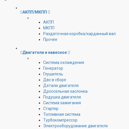
АКПП/МКПП
АКПП
МКПП
Раздаточная коробка/карданный вал
Прочее
Двигатели и навесное
Cистема охлаждения
Генератор
Глушитель
Двс в сборе
Детали двигателя
Дроссельная заслонка
Подушка двигателя
Система зажигания
Стартер
Топливная система
Турбокомпрессор
Электрооборудование двигателя