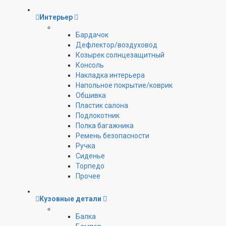
Интерьер
Бардачок
Дефлектор/воздуховод
Козырек солнцезащитный
Консоль
Накладка интерьера
Напольное покрытие/коврик
Обшивка
Пластик салона
Подлокотник
Полка багажника
Ремень безопасности
Ручка
Сиденье
Торпедо
Прочее
Кузовные детали
Балка